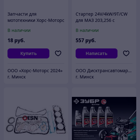
Запчасти для
Стартер 24V/4kW/9Т/CW
мототехники Хорс-Моторс
для МАЗ 203,256 с
Звездочка ведомая 428-
двигателем Deutz
В наличии
В наличии
38Т (4х70х54) MM1 ALP
023-01.6 товарный знак
18
руб.
557
руб.
ХОРС
Купить
Написать
ООО «Хорс-Моторс 2024»
ООО Дисктрансавтомаркет
г. Минск
г. Минск