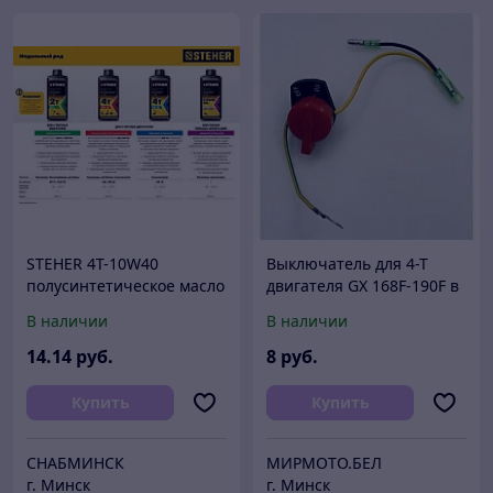
STEHER 4Т-10W40
Выключатель для 4-Т
полусинтетическое масло
двигателя GX 168F-190F в
для 4-тактных
пластиковом мешке,
В наличии
В наличии
двигателей, 1 л
Китай. Артикул 410453
14
.14
руб.
8
руб.
Купить
Купить
СНАБМИНСК
МИРМОТО.БЕЛ
г. Минск
г. Минск