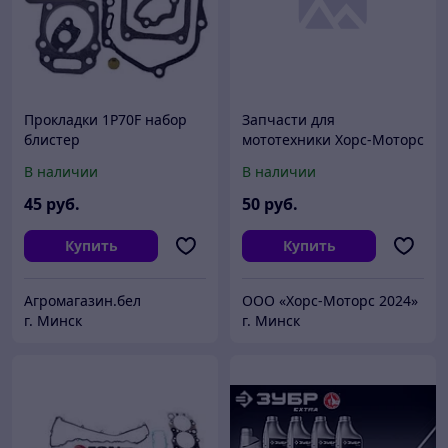
Прокладки 1P70F набор
Запчасти для
блистер
мототехники Хорс-Моторс
Звездочка ведомая 520-
В наличии
В наличии
46Т (4х90х58 золотая)
MM3 Z150 028-09
45
руб.
50
руб.
товарный знак
Купить
Купить
Агромагазин.бел
ООО «Хорс-Моторс 2024»
г. Минск
г. Минск