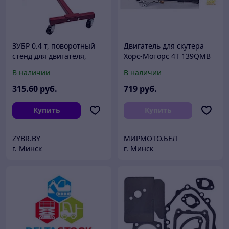
ЗУБР 0.4 т, поворотный
Двигатель для скутера
стенд для двигателя,
Хорс-Моторс 4Т 139QMB
Профессионал (43030-04)
(12" колесная база 80сс)
В наличии
В наличии
SV1 052 008-00
315
.60
руб.
719
руб.
Купить
Купить
ZYBR.BY
МИРМОТО.БЕЛ
г. Минск
г. Минск