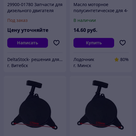
29900-01780 Запчасти для
Масло моторное
дизельного двигателя
полусинтетическое для 4-
Yanmar 4TNE92
т двигателей силовой и
Под заказ
В наличии
(2990001780)
садовой техники ZENIT
SL, 1 л
Цену уточняйте
14
.60
руб.
Написать
Купить
DeltaStock- решения для складской техники.
Лодочник
80%
г. Витебск
г. Минск