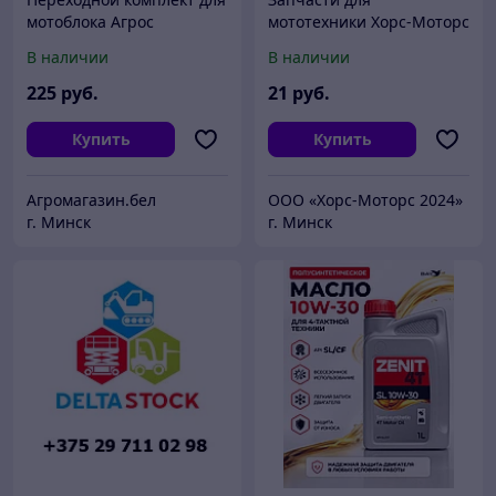
мотоблока Агрос
мототехники Хорс-Моторс
Звездочка ведомая 420-
В наличии
В наличии
41Т (4х70х54) MM1 ALP
023-01.3
225
руб.
21
руб.
Купить
Купить
Агромагазин.бел
ООО «Хорс-Моторс 2024»
г. Минск
г. Минск