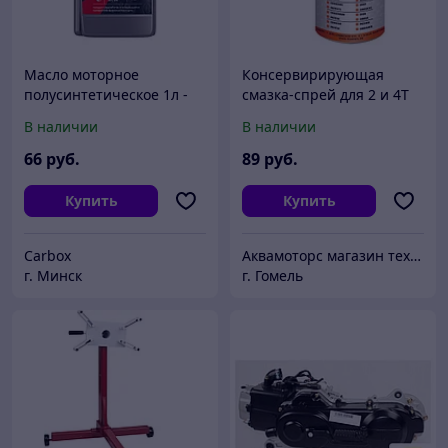
Масло моторное
Консервирирующая
полусинтетическое 1л -
смазка-спрей для 2 и 4Т
для мотоциклов с
двигателей RAVENOL
В наличии
В наличии
высокопроизводительны
Fogging Oil 400ml
ми двигателями RIDE
66
руб.
89
руб.
UNIVERSAL 4Т
Купить
Купить
Carbox
Аквамоторс магазин техники
г. Минск
г. Гомель