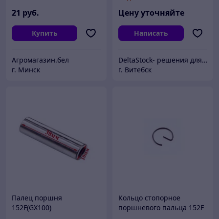
4D92E YM1299003200
21
руб.
Цену уточняйте
Купить
Написать
Агромагазин.бел
DeltaStock- решения для складской техники.
г. Минск
г. Витебск
Палец поршня
Кольцо стопорное
152F(GX100)
поршневого пальца 152F
Lifan