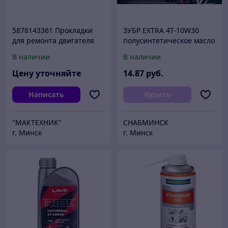
5878143361 Прокладки
ЗУБР EXTRA 4Т-10W30
для ремонта двигателя
полусинтетическое масло
4НЕ1 (Т=1,75) (
для 4-тактных
В наличии
В наличии
5878154801/5878143361 )
двигателей, 1 л
Цену уточняйте
14
.87
руб.
Написать
Купить
"МАКТЕХНИК"
СНАБМИНСК
г. Минск
г. Минск