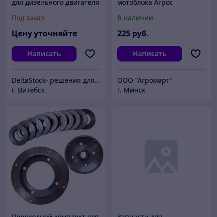
для дизельного двигателя
мотоблока Агрос
Yanmar 4TNE92
Под заказ
В наличии
(72990401560)
Цену уточняйте
225
руб.
Написать
Написать
DeltaStock- решения для складской техники.
ООО "Агромарт"
г. Витебск
г. Минск
Переходной комплект для
Запчасти для