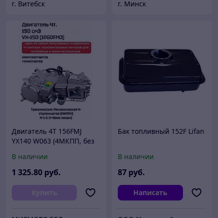
г. Витебск
г. Минск
Двигатель 4Т 156FMJ
Бак топливный 152F Lifan
YX140 W063 (4МКПП, без
электростартера) для
В наличии
В наличии
питбайка, мопеда,
мотоцикла Racer, Minsk,
1 325
.80
руб.
87
руб.
Купить
Написать