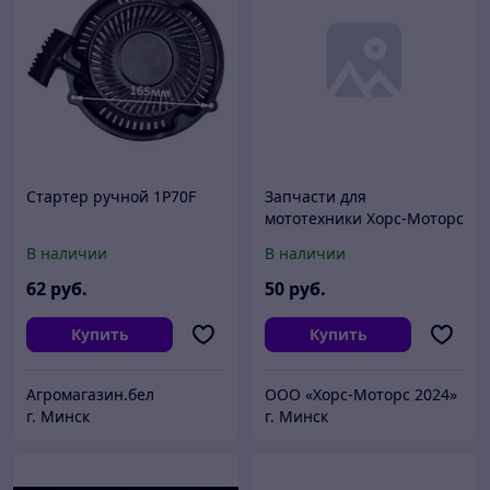
Стартер ручной 1P70F
Запчасти для
мототехники Хорс-Моторс
Звездочка ведомая 520-
В наличии
В наличии
49Т (4х90х58 золотая)
MM3 Z150 028-10
62
руб.
50
руб.
товарный знак
Купить
Купить
Агромагазин.бел
ООО «Хорс-Моторс 2024»
г. Минск
г. Минск