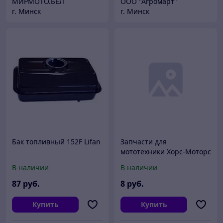
МИРМОТО.БЕЛ
ООО "Агромарт"
г. Минск
г. Минск
Бак топливный 152F Lifan
Запчасти для
мототехники Хорс-Моторс
Звездочка ведущая (428-
В наличии
В наличии
16Т, золотая) MM3 Z150
004-17.4 товарный знак
87
руб.
8
руб.
ХОРС
Купить
Купить