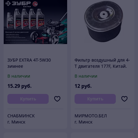
ЗУБР EXTRA 4Т-5W30
Фильтр воздушный для 4-
зимнее
Т двигателя 177F, Китай.
полусинтетическое масло
Артикул 261270
В наличии
В наличии
для 4-тактных
двигателей, 1 л
15
.29
руб.
12
руб.
Купить
Купить
СНАБМИНСК
МИРМОТО.БЕЛ
г. Минск
г. Минск