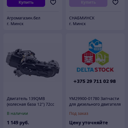
Купить
Купить
Агромагазин.бел
СНАБМИНСК
г. Минск
г. Минск
Двигатель 139QMB
YM29900-01780 Запчасти
(колесная база 12") 72сс
для дизельного двигателя
для скутера 4Т Irbis, Stels,
погрузчика Komatsu
В наличии
Под заказ
Minsk, Viper, SYM, Racer,
4D92E YM2990001780
Benzhou,
1 149
руб.
Цену уточняйте