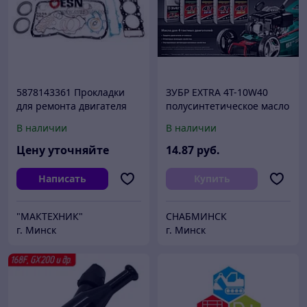
5878143361 Прокладки
ЗУБР EXTRA 4Т-10W40
для ремонта двигателя
полусинтетическое масло
4НЕ1 (Т=1,75) 5878154801
для 4-тактных
В наличии
В наличии
двигателей, 1 л
Цену уточняйте
14
.87
руб.
Написать
Купить
"МАКТЕХНИК"
СНАБМИНСК
г. Минск
г. Минск