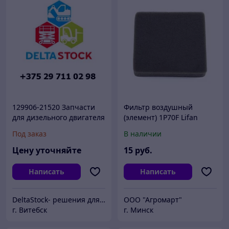
129906-21520 Запчасти
Фильтр воздушный
для дизельного двигателя
(элемент) 1P70F Lifan
Yanmar 4TNE92
Под заказ
В наличии
(2991601790)
Цену уточняйте
15
руб.
Написать
Написать
DeltaStock- решения для складской техники.
ООО "Агромарт"
г. Витебск
г. Минск