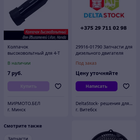
Колпачок
29916-01790 Запчасти для
высоковольтный для 4-Т
дизельного двигателя
двигателя 168F/190F,
Yanmar 4TNE92
В наличии
Под заказ
Китай. Артикул 261056
(2991601790)
7
руб.
Цену уточняйте
Купить
Написать
МИРМОТО.БЕЛ
DeltaStock- решения для складской техники.
г. Минск
г. Витебск
Смотрите также
Запчасти