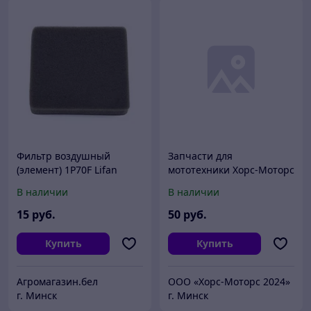
Фильтр воздушный
Запчасти для
(элемент) 1P70F Lifan
мототехники Хорс-Моторс
Звездочка ведомая 520-
В наличии
В наличии
52Т (4х90х58 золотая)
MM3 Z150 028-11
15
руб.
50
руб.
товарный знак
Купить
Купить
Агромагазин.бел
ООО «Хорс-Моторс 2024»
г. Минск
г. Минск