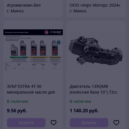
Агромагазин.бел
ООО «Хорс-Моторс 2024»
г. Минск
г. Минск
ЗУБР EXTRA 4Т-30
Двигатель 139QMB
минеральное масло для
(колесная база 10") 72сс
4-тактных двигателей, 0.6
для скутера 4Т Irbis, Stels,
В наличии
В наличии
л
Minsk, Viper, SYM, Racer,
Benzhou,
9
.56
руб.
1 140
.20
руб.
Купить
Купить