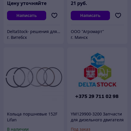
YM72990401560
Цену уточняйте
21
руб.
Написать
Написать
DeltaStock- решения для складской техники.
ООО "Агромарт"
г. Витебск
г. Минск
Кольца поршневые 152F
YM129900-3200 Запчасти
Lifan
для дизельного двигателя
погрузчика Komatsu
В наличии
Под заказ