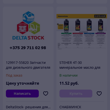
129917-55820 Запчасти
STEHER 4Т-30
для дизельного двигателя
минеральное масло для
Yanmar 4TNE92
4-тактных двигателей, 1 л
Под заказ
В наличии
(12991755820)
Цену уточняйте
11
.52
руб.
Написать
Купить
DeltaStock- решения для складской техники.
СНАБМИНСК