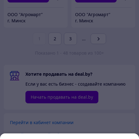
ООО "Агромарт"
ООО "Агромарт"
г. Минск
г. Минск
1
2
3
...
Показано 1 - 48 товаров из 100+
Хотите продавать на deal.by?
Если у вас есть бизнес - создавайте компанию
Начать продавать на deal.by
Перейти в кабинет компании
Перейти в личный кабинет