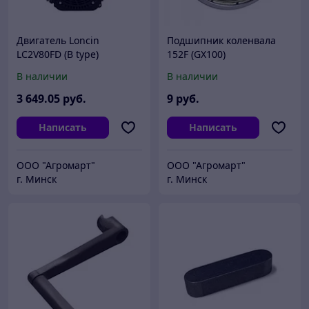
Двигатель Loncin
Подшипник коленвала
LC2V80FD (B type)
152F (GX100)
конусный вал 10А
В наличии
В наличии
электрозапуск
3 649
.05
руб.
9
руб.
Написать
Написать
ООО "Агромарт"
ООО "Агромарт"
г. Минск
г. Минск