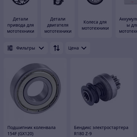
Детали
Детали
Аккумул
Колеса для
привода для
двигателя
ы дл
мототехники
мототехники
мототехники
мототех
Фильтры
Цена
Подшипник коленвала
Бендикс электростартера
154F (GX120)
R180 Z-9