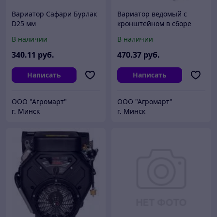
Вариатор Сафари Бурлак
Вариатор ведомый с
D25 мм
кронштейном в сборе
Бурлак М D25, под
В наличии
В наличии
шпонку 8 мм
(Одноопорный)
340
.11
руб.
470
.37
руб.
Написать
Написать
ООО "Агромарт"
ООО "Агромарт"
г. Минск
г. Минск