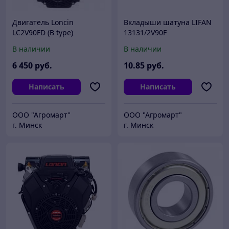
Двигатель Loncin
Вкладыши шатуна LIFAN
LC2V90FD (B type)
13131/2V90F
конусный вал 10А
В наличии
В наличии
Плоский в\фильтр
6 450
руб.
10
.85
руб.
Написать
Написать
ООО "Агромарт"
ООО "Агромарт"
г. Минск
г. Минск