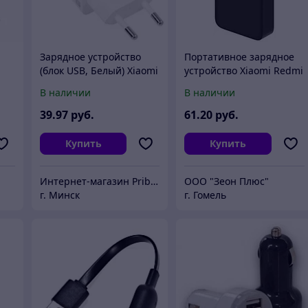
Зарядное устройство
Портативное зарядное
(блок USB, Белый) Xiaomi
устройство Xiaomi Redmi
MDY-10-EW 5V-3A / 9V-2A
Power Bank 20000mAh
В наличии
В наличии
/ 12V-1.5A для телефонов
(черный)
39
.97
руб.
61
.20
руб.
Купить
Купить
Интернет-магазин Pribambas.by
ООО "Зеон Плюс"
г. Минск
г. Гомель