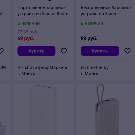
Портативное зарядное
Беспроводное Зарядное
W
устройство Xiaomi Redmi
устройство Xiaomi
USB
Power Bank 20000mAh
wireless charger 20W
В наличии
В наличии
е
(черный)
77
.97
руб.
69
руб.
89
руб.
Купить
Купить
00%
ЧП «СитиТрейдМаркет»
techno-life.by
г. Минск
г. Минск