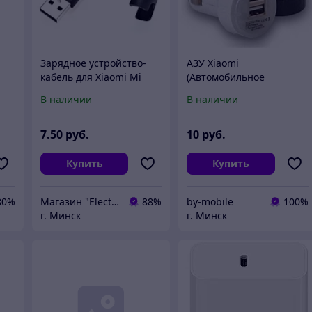
Зарядное устройство-
АЗУ Xiaomi
кабель для Xiaomi Mi
(Автомобильное
Band 3
зарядное устройство)
В наличии
В наличии
USB,1A, 2.1A
7
.50
руб.
10
руб.
Купить
Купить
80%
Магазин "Electromix"
88%
by-mobile
100%
г. Минск
г. Минск