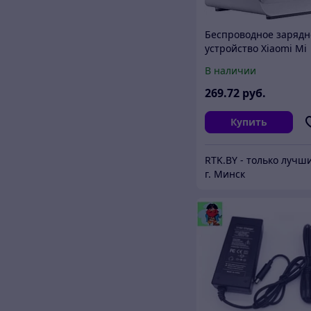
Беспроводное зарядн
устройство Xiaomi Mi
80W Adaptive Wireles
В наличии
Charging Stand, USB
type-C, 80Вт, 3A, белы
269
.72
руб.
Купить
г. Минск