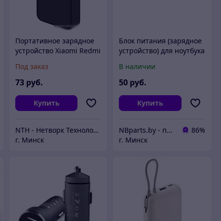
Портативное зарядное
Блок питания (зарядное
устройство Xiaomi Redmi
устройство) для ноутбука
Power Bank 20000mAh
Xiaomi 65W, 5V, 9V, 12V,
Под заказ
В наличии
(черный)
15V, 20V 3A/3.25A, Type-C
(USB-C),
73
руб.
50
руб.
Купить
Купить
NTH - Нетворк Технолоджи
NBparts.by - продажа запчастей для ноутбуков и мобильных устройств
86%
г. Минск
г. Минск