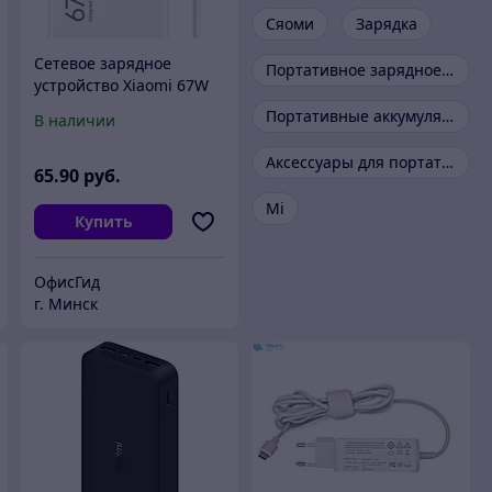
Сяоми
Зарядка
Сетевое зарядное
Портативное зарядное устройство
устройство Xiaomi 67W
HyperCharge Combo,
Портативные аккумуляторы
В наличии
MDY-12-EH, Type-A
Аксессуары для портативных устройств
65
.90
руб.
Mi
Купить
ОфисГид
г. Минск