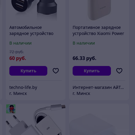
Автомобильное
Портативное зарядное
зарядное устройство
устройство Xiaomi Power
Xiaomi Car Charger 100W
Bank P15ZM (BHR9072GL)
В наличии
В наличии
(CC07ZM)
72
руб.
60
руб.
66
.33
руб.
Купить
Купить
techno-life.by
Интернет-магазин АйТиМаркет
г. Минск
г. Минск