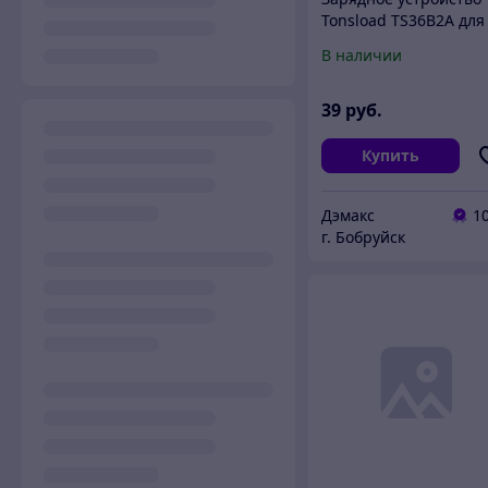
Tonsload TS36В2A для
литий-ионных
В наличии
аккумуляторов (42В 2А
(Разъем Xiaomi М365)
39
руб.
Купить
Дэмакс
1
г. Бобруйск