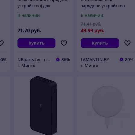
устройство) для
зарядное устройство
телефона Xiaomi 18W,
Xiaomi Mi 43W Car
В наличии
В наличии
)
12V 1.5A, , MDY-03-AF,
Charger 1A1C MDY-16-EQ
71
.41
руб.
21
.70
руб.
49
.99
руб.
Купить
Купить
00%
NBparts.by - продажа запчастей для ноутбуков и мобильных устройств
86%
LAMANTIN.BY
80%
г. Минск
г. Минск