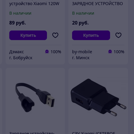
устройство Xiaomi 120W
ЗАРЯДНОЕ УСТРОЙСТВО
HyperCharge Combo USB
MICRO-USB ДЛЯ Xiaomi
В наличии
В наличии
+ кабель Type-C, Белое
89
руб.
20
руб.
Купить
Купить
Дэмакс
100%
by-mobile
100%
г. Бобруйск
г. Минск
Зарядное устройство-
СЗУ Xiaomi (СЕТЕВОЕ