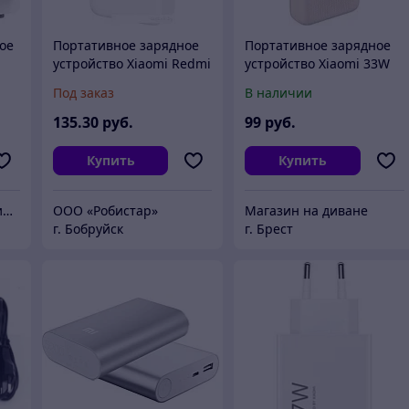
ое
Портативное зарядное
Портативное зарядное
устройство Xiaomi Redmi
устройство Xiaomi 33W
s
Power Bank 20000mAh
Power Bank 20000mAh /
Под заказ
В наличии
(белый)
BHR8851GL
й
135
.30
руб.
99
руб.
Купить
Купить
RTK.BY - только лучшие цены
ООО «Робистар»
Магазин на диване
г. Бобруйск
г. Брест