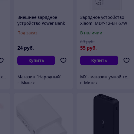
Внешнее зарядное
Зарядное устройство
устройство Power Bank
Xiaomi MDY-12-EH 67W
mi
Xiaomi Mi 5200 mAh
BOX (BHR07SKEU)
Под заказ
В наличии
V)
(копия)
69
руб.
24
руб.
55
руб.
Купить
Купить
Интернет-магазин "Техно Монстры"
Магазин "Народный"
MX - магазин умной техники
г. Минск
г. Минск