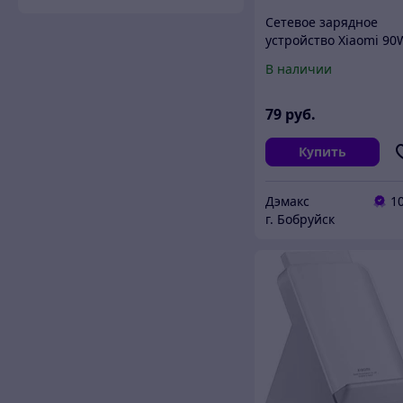
Сетевое зарядное
устройство Xiaomi 90
HyperCharge Combo 
В наличии
+ кабель Type-C, Бело
79
руб.
Купить
Дэмакс
1
г. Бобруйск