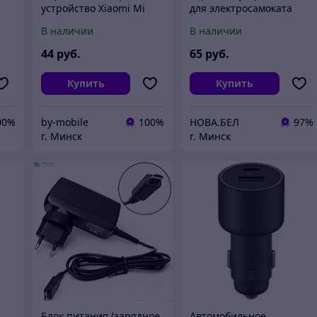
устройство Xiaomi Mi
для электросамоката
Power Bank 10000mAh
Xiaomi Mijia M365, Pro,
В наличии
В наличии
)
(NDY-02-AN)
1s
44
руб.
65
руб.
Купить
Купить
00%
by-mobile
100%
НОВА.БЕЛ
97%
г. Минск
г. Минск
Блок питания (зарядное
Автомобильное