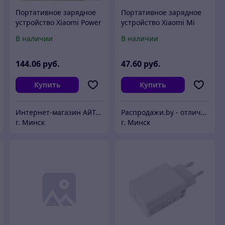
Портативное зарядное
Портативное зарядное
устройство Xiaomi Power
устройство Xiaomi Mi
Bank WPB0620MI
Power Bank 20800 mAh
В наличии
В наличии
(BHR9074GL)
(8-106587)
144
.06
руб.
47
.60
руб.
Купить
Купить
Интернет-магазин АйТиМаркет
Распродажи.by - отличные товары по низким ценам!
г. Минск
г. Минск