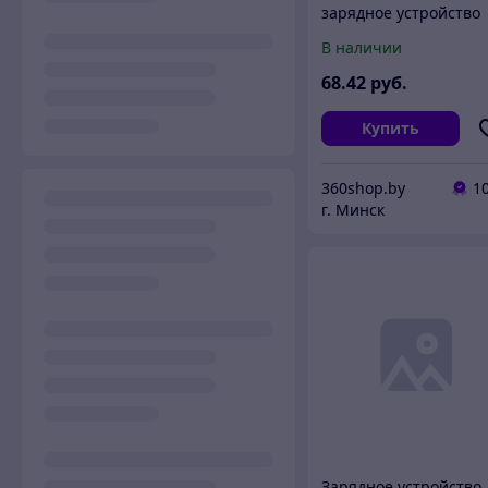
зарядное устройство
Xiaomi Mi Car Charger
В наличии
43W 1A1C (MDY-16-EQ
68
.42
руб.
Купить
360shop.by
1
г. Минск
Зарядное устройство