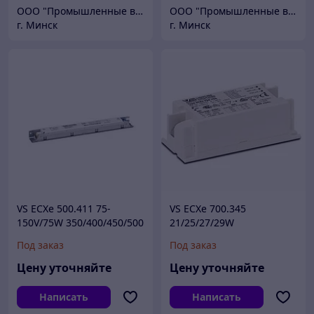
ООО "Промышленные вентиляторы и компоненты"
ООО "Промышленные вентиляторы и компоненты"
г. Минск
г. Минск
VS ECXe 500.411 75-
VS ECXe 700.345
150V/75W 350/400/450/500
21/25/27/29W
DIP 280x30x21mm -
500/600/650/700mA DIP
Под заказ
Под заказ
драйвер VS
23-42V 97x43x30mm -
драйвер VS
Цену уточняйте
Цену уточняйте
Написать
Написать