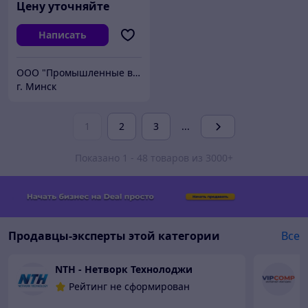
Цену уточняйте
Написать
ООО "Промышленные вентиляторы и компоненты"
г. Минск
1
2
3
...
Показано 1 - 48 товаров из 3000+
Продавцы-эксперты этой категории
Все
NTH - Нетворк Технолоджи
О
Рейтинг не сформирован