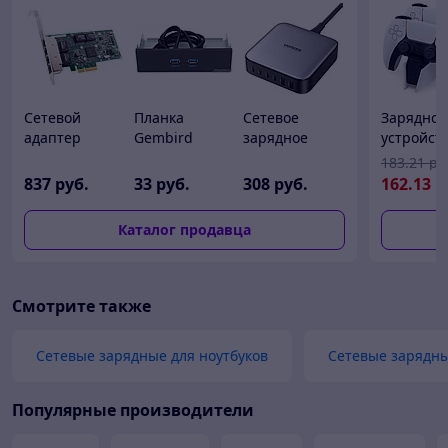
Сетевой
Планка
Сетевое
Зарядное
адаптер
Gembird
зарядное
устройст
Broadcom
FP5.25-USB3-
Ugreen CD271
Sony
183
.21
ру
BCM5719-4P
2A
40914
DualSens
837
руб.
33
руб.
308
руб.
162
.13
р
Charging
Station CF
Каталог продавца
ZDS1
Смотрите также
Сетевые зарядные для ноутбуков
Сетевые зарядны
Популярные производители