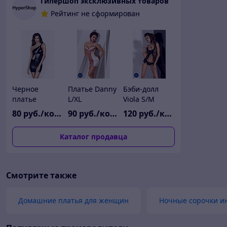
Гипершоп эксклюзивных товаров
Рейтинг не сформирован
Черное
Платье Danny
Бэби-долл
платье
L/XL
Viola S/M
Cornelia L/XL
80
руб./комплект
90
руб./комплект
120
руб./комплект
Каталог продавца
Смотрите также
Домашние платья для женщин
Ночные сорочки и