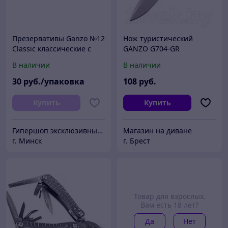
Презервативы Ganzo №12
Нож туристический
Classic классические с
GANZO G704-GR
обильной смазкой
В наличии
В наличии
30
руб./упаковка
108
руб.
Купить
Купить
Гипершоп эксклюзивных товаров
Магазин на диване
г. Минск
г. Брест
Товар для взрослых.
Вам есть 18 лет?
Да
Нет