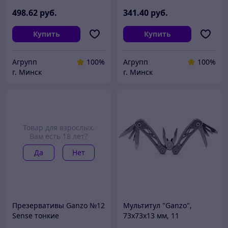
498
.62
руб.
341
.40
руб.
Купить
Купить
Агрупп
100%
Агрупп
100%
г. Минск
г. Минск
Товар для взрослых.
Вам есть 18 лет?
Да
Нет
Презервативы Ganzo №12
Мультитул "Ganzo",
Sense тонкие
73x73х13 мм, 11
предметов