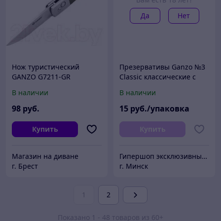
Да
Нет
Нож туристический
Презервативы Ganzo №3
GANZO G7211-GR
Classic классические с
обильной смазкой
В наличии
В наличии
98
руб.
15
руб./упаковка
Купить
Купить
Магазин на диване
Гипершоп эксклюзивных товаров
г. Брест
г. Минск
1
2
Показано 1 - 48 товаров из 60+