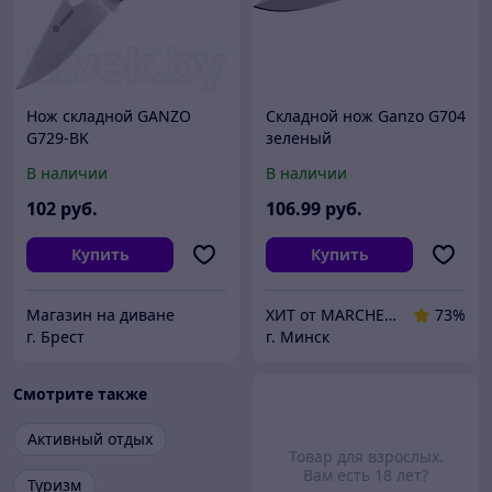
Нож складной GANZO
Складной нож Ganzo G704
G729-BK
зеленый
В наличии
В наличии
102
руб.
106
.99
руб.
Купить
Купить
Магазин на диване
ХИТ от MARCHENKO
73%
г. Брест
г. Минск
Смотрите также
Активный отдых
Товар для взрослых.
Вам есть 18 лет?
Туризм