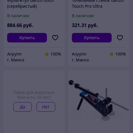
Мультитул Ganzo G303
Точильный станок Ganzo
(серебристый)
Touch Pro Ultra
В наличии
В наличии
884
.66
руб.
321
.31
руб.
Купить
Купить
Агрупп
100%
Агрупп
100%
г. Минск
г. Минск
Товар для взрослых.
Вам есть 18 лет?
Да
Нет