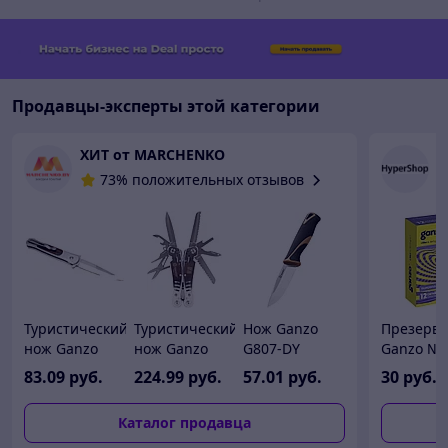
Продавцы-эксперты этой категории
ХИТ от MARCHENKO
Г
73% положительных отзывов
Туристический
Туристический
Нож Ganzo
Презерв
нож Ganzo
нож Ganzo
G807-DY
Ganzo №
G707
G301H
(песочный)
Sense то
83
.09
руб.
224
.99
руб.
57
.01
руб.
30
руб./упак
Каталог продавца