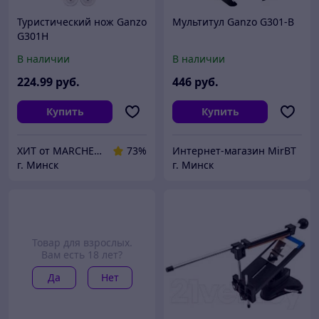
Туристический нож Ganzo
Мультитул Ganzo G301-B
G301H
В наличии
В наличии
224
.99
руб.
446
руб.
Купить
Купить
ХИТ от MARCHENKO
73%
Интернет-магазин MirBT
г. Минск
г. Минск
Товар для взрослых.
Вам есть 18 лет?
Да
Нет