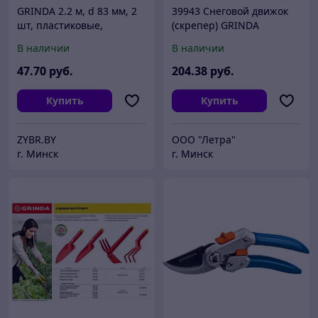
GRINDA 2.2 м, d 83 мм, 2
39943 Снеговой движок
шт, пластиковые,
(скрепер) GRINDA
заборные столбы (422281)
TELESCOPIC, с
В наличии
В наличии
телескопической ручкой,
пластиковый ковш 760м,
47
.70
руб.
204
.38
руб.
PROLine
Купить
Купить
ZYBR.BY
ООО "Летра"
г. Минск
г. Минск