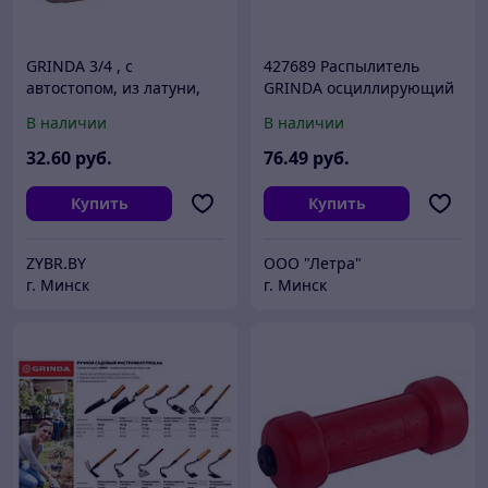
GRINDA 3/4 , с
427689 Распылитель
автостопом, из латуни,
GRINDA осциллирующий
для шланга,
из ударопрочной
В наличии
В наличии
быстросъемный
пластмассы, 3-х
соединитель (8-426130)
позиционный, 6-12-19
32
.60
руб.
76
.49
руб.
отверстий
Купить
Купить
ZYBR.BY
ООО "Летра"
г. Минск
г. Минск