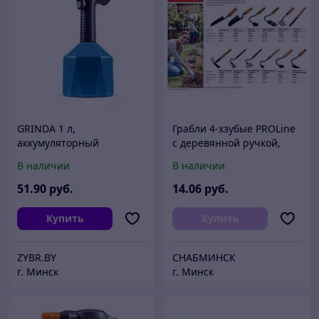
GRINDA 1 л,
Грабли 4-хзубые PROLine
аккумуляторный
с деревянной ручкой,
опрыскиватель, PROLine
GRINDA 421515,
В наличии
В наличии
(PHS-1)
64х100х270мм
51
.90
руб.
14
.06
руб.
Купить
Купить
ZYBR.BY
СНАБМИНСК
г. Минск
г. Минск