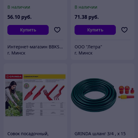
GRINDA
поливочный, 25 атм.,
В наличии
В наличии
армированный, 3-х
слойный, 1/2''х50м
56
.10
руб.
71
.38
руб.
Купить
Купить
Интернет-магазин BBKSHOP.BY
ООО "Летра"
г. Минск
г. Минск
Совок посадочный,
GRINDA шланг 3/4 , x 15