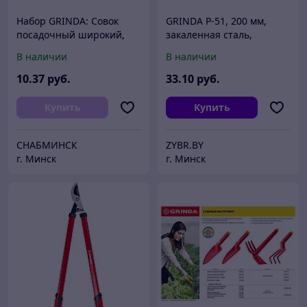
Набор GRINDA: Совок
GRINDA P-51, 200 мм,
посадочный широкий,
закаленная сталь,
совок посадочный узкий,
шестерённая передача,
В наличии
В наличии
рыхлитель с нейлоновым
двухкомпонентные
корпусом, 3 предмета
рукоятки, покрытие ПВХ,
10
.37
руб.
33
.10
руб.
Купить
Купить
СНАБМИНСК
ZYBR.BY
г. Минск
г. Минск