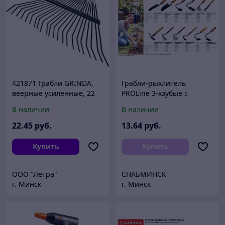
421871 Грабли GRINDA,
Грабли-рыхлитель
веерные усиленные, 22
PROLine 3-хзубые с
плоских зубца
деревянной ручкой,
В наличии
В наличии
GRINDA 421514,
120х86х265мм
22
.45
руб.
13
.64
руб.
Купить
Купить
ООО "Летра"
СНАБМИНСК
г. Минск
г. Минск