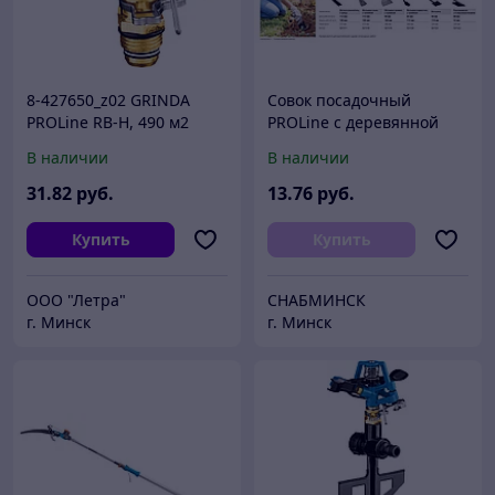
8-427650_z02 GRINDA
Совок посадочный
PROLine RB-H, 490 м2
PROLine с деревянной
полив, головка
ручкой, GRINDA 421512,
В наличии
В наличии
распылителя,
180х90х375мм
распылитель
31
.82
руб.
13
.76
руб.
импульсный,
металлическая
Купить
Купить
ООО "Летра"
СНАБМИНСК
г. Минск
г. Минск