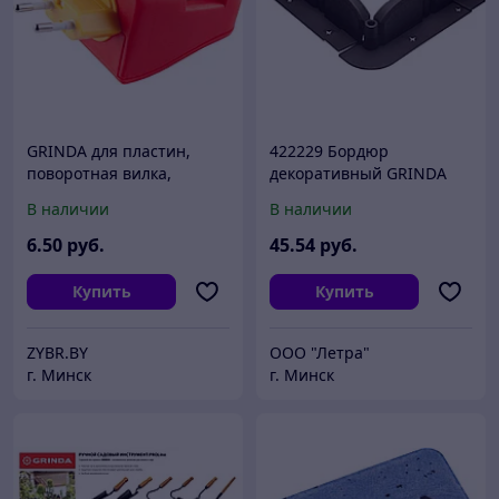
GRINDA для пластин,
422229 Бордюр
поворотная вилка,
декоративный GRINDA
фумигатор (68525)
''ВОЛНА'', 9х256см,
В наличии
В наличии
коричневый
6
.50
руб.
45
.54
руб.
Купить
Купить
ZYBR.BY
ООО "Летра"
г. Минск
г. Минск