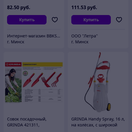
поливочный,
армированный,
82
.50
руб.
111
.53
руб.
пятислойный
Купить
Купить
Интернет-магазин BBKSHOP.BY
ООО "Летра"
г. Минск
г. Минск
Совок посадочный,
GRINDA Handy Spray, 16 л,
GRINDA 421311,
на колёсах, с широкой
нейлоновый, широкий,
горловиной,