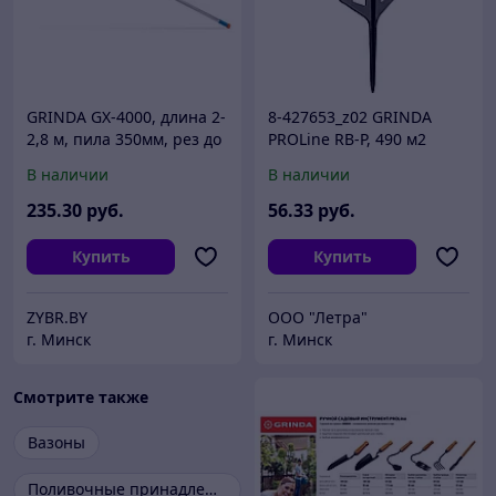
GRINDA GX-4000, длина 2-
8-427653_z02 GRINDA
2,8 м, пила 350мм, рез до
PROLine RB-P, 490 м2
30 мм, лезвия из
полив, на пике,
В наличии
В наличии
нержавеющей стали,
распылитель
телескопический
импульсный,
235
.30
руб.
56
.33
руб.
металлический
Купить
Купить
ZYBR.BY
ООО "Летра"
г. Минск
г. Минск
Смотрите также
Вазоны
Поливочные принадлежности