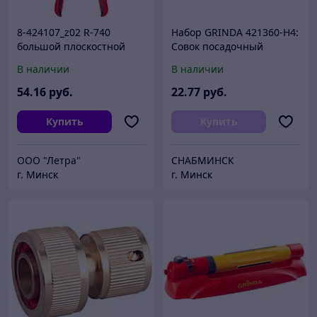
8-424107_z02 R-740
Набор GRINDA 421360-H4:
большой плоскостной
Совок посадочный
сучкорез со стальными
широкий, совок
В наличии
В наличии
рукоятками, GRINDA
посадочный узкий,
рыхлитель, мотыга-
54
.16
руб.
22
.77
руб.
рыхлитель с
Купить
Купить
ООО "Летра"
СНАБМИНСК
г. Минск
г. Минск