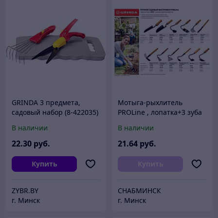
GRINDA 3 предмета,
Мотыга-рыхлитель
садовый набор (8-422035)
PROLine , лопатка+3 зуба
с деревянной ручкой,
В наличии
В наличии
GRINDA 421517,
113х100х575мм
22
.30
руб.
21
.64
руб.
Купить
Купить
ZYBR.BY
СНАБМИНСК
г. Минск
г. Минск