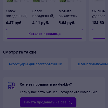
Совок
Совок
Мотыга-
GRINDA G
посадочный,
посадочный,
рыхлитель
ударопр
GRINDA
GRINDA
нейлоновая,
пластико
4
.47
руб.
4
.11
руб.
5
.64
руб.
184
.60
р
421311,
421313,
GRINDA
кузов, 110
нейлоновый,
нейлоновый,
421315,
180 кг,
Каталог продавца
широкий,
узкий, 290мм
″трапеция+3
одноколе
300мм
зуба″, ширина
пневмати
рабочей
колесо, т
части 75мм
Смотрите также
Аксессуары для электротехники
Шланг поливочны
Хотите продавать на deal.by?
Если у вас есть бизнес - создавайте компанию
Начать продавать на deal.by