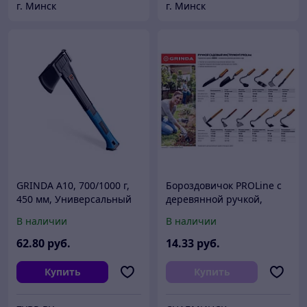
г. Минск
г. Минск
GRINDA A10, 700/1000 г,
Бороздовичок PROLine с
450 мм, Универсальный
деревянной ручкой,
топор, PRO-Line (20682)
GRINDA 421522,
В наличии
В наличии
80х52х295мм
62
.80
руб.
14
.33
руб.
Купить
Купить