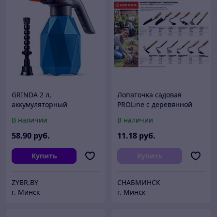
GRINDA 2 л,
Лопаточка садовая
аккумуляторный
PROLine с деревянной
опрыскиватель, PROLine
ручкой, GRINDA 421516,
В наличии
В наличии
(PHS-2)
125х92х560мм
58
.90
руб.
11
.18
руб.
Купить
Купить
ZYBR.BY
СНАБМИНСК
г. Минск
г. Минск