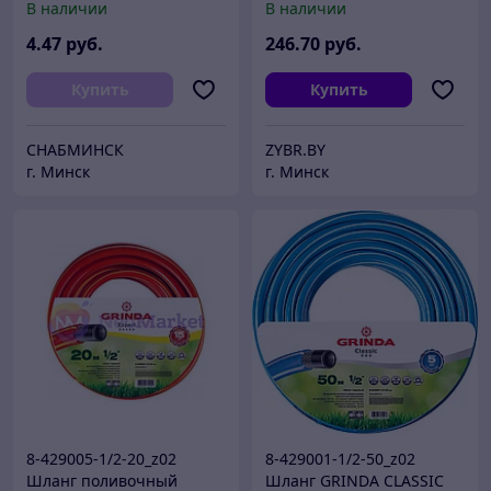
В наличии
В наличии
300мм
опрыскиватель (8-425163)
4
.47
руб.
246
.70
руб.
Купить
Купить
СНАБМИНСК
ZYBR.BY
г. Минск
г. Минск
8-429005-1/2-20_z02
8-429001-1/2-50_z02
Шланг поливочный
Шланг GRINDA CLASSIC