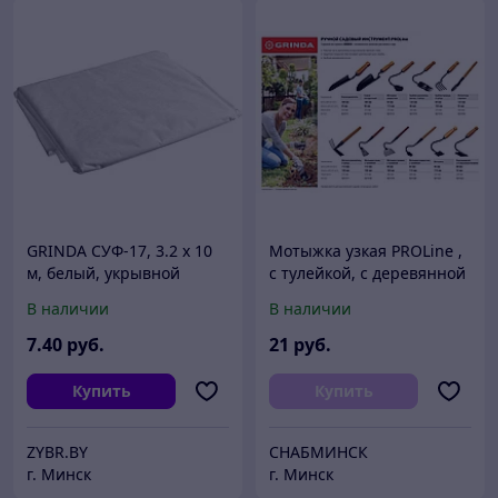
GRINDA СУФ-17, 3.2 x 10
Мотыжка узкая PROLine ,
м, белый, укрывной
с тулейкой, с деревянной
материал (422370-32)
ручкой, GRINDA 421518,
В наличии
В наличии
113х100х575мм
7
.40
руб.
21
руб.
Купить
Купить
ZYBR.BY
СНАБМИНСК
г. Минск
г. Минск