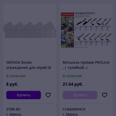
GRINDA белая,
Мотыжка прямая PROLine
ограждения для клумб (8-
, с тулейкой, с
422305)
деревянной ручкой,
В наличии
В наличии
GRINDA 421519,
90х160х580мм
8
руб.
21
.64
руб.
Купить
Купить
ZYBR.BY
СНАБМИНСК
г. Минск
г. Минск