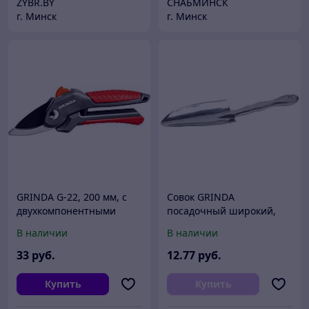
ZYBR.BY
СНАБМИНСК
г. Минск
г. Минск
GRINDA G-22, 200 мм, с
Совок GRINDA
двухкомпонентными
посадочный широкий,
рукоятками, плоскостной
алюминиевый корпус,
В наличии
В наличии
секатор (423122)
245 мм
33
руб.
12
.77
руб.
Купить
Купить