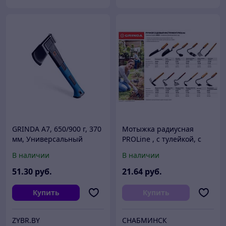
GRINDA A7, 650/900 г, 370
Мотыжка радиусная
мм, Универсальный
PROLine , с тулейкой, с
топор, PRO-Line (20681)
деревянной ручкой,
В наличии
В наличии
GRINDA 421520,
65х115х580мм
51
.30
руб.
21
.64
руб.
Купить
Купить
ZYBR.BY
СНАБМИНСК