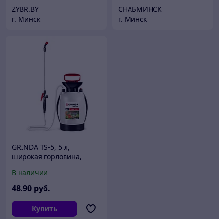
ZYBR.BY
СНАБМИНСК
г. Минск
г. Минск
GRINDA TS-5, 5 л,
широкая горловина,
устойчивое днище,
В наличии
переносной
опрыскиватель (8-425115)
48
.90
руб.
Купить