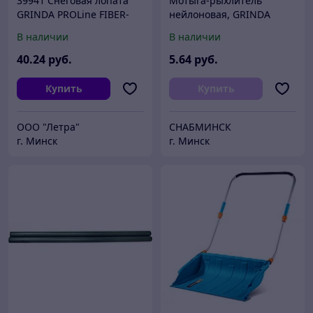
39941 Снеговая лопата
Мотыга-рыхлитель
GRINDA PROLine FIBER-
нейлоновая, GRINDA
400 400 мм пластиковая с
421315, трапеция+3 зуба ,
В наличии
В наличии
алюминиевой планкой,
ширина рабочей части
особопрочный легкий
75мм
40
.24
руб.
5
.64
руб.
Купить
Купить
ООО "Летра"
СНАБМИНСК
г. Минск
г. Минск