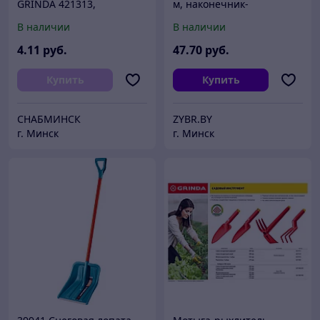
GRINDA 421313,
м, наконечник-
нейлоновый, узкий,
распылитель,
В наличии
В наличии
290мм
поливочная арматура,
поливочный набор
4
.11
руб.
47
.70
руб.
(428497-3/4-15)
Купить
Купить
СНАБМИНСК
ZYBR.BY
г. Минск
г. Минск