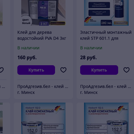
Клей для дерева
Эластичный монтажный
водостойкий PVA D4 3кг
клей STP 601.1 для
Зеркал .
В наличии
В наличии
160
руб.
28
руб.
Купить
Купить
ПроАдгезив.бел - клей c доставкой по Беларуси
ПроАдгезив.бел - клей c доставкой по Беларуси
ПроАдгезив.бел - клей c доставкой по Беларуси
г. Минск
г. Минск