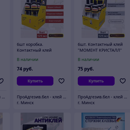
6шт коробка.
6шт. Контактный клей
Контактный клей
"МОМЕНТ КРИСТАЛЛ"
"МОМЕНТ-1" (Классик)
125мл (коробка)
В наличии
В наличии
125 мл (коробка)
74
руб.
75
руб.
Купить
Купить
ПроАдгезив.бел - клей c доставкой по Беларуси
ПроАдгезив.бел - клей c доставкой по Беларуси
ПроАдгезив.бел - клей c доставкой по Беларуси
г. Минск
г. Минск