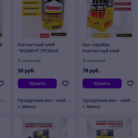
ый
Контактный клей
6шт коробка.
"МОМЕНТ ПРОБКА"
Контактный клей
й
750мл, Клей для всех
МОМЕНТ 88 125мл
В наличии
В наличии
видов пробковых
(коробка)
покрытий,
50
руб.
78
руб.
Купить
Купить
ПроАдгезив.бел - клей c доставкой по Беларуси
ПроАдгезив.бел - клей c доставкой по Беларуси
ПроАдгезив.бел - клей c доставкой по Беларуси
г. Минск
г. Минск