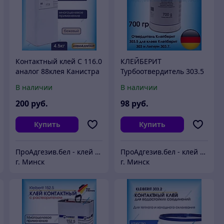
Контактный клей С 116.0
КЛЕЙБЕРИТ
аналог 88клея Канистра
Турбоотвердитель 303.5
4.5кг
для Клейберит 303
В наличии
В наличии
200
руб.
98
руб.
Купить
Купить
ПроАдгезив.бел - клей c доставкой по Беларуси
ПроАдгезив.бел - клей c доставкой по Беларуси
г. Минск
г. Минск