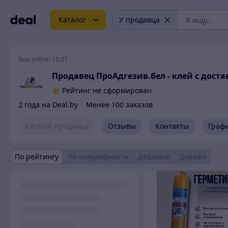
Каталог
У продавца
Был online:
15.07
Продавец ПроАдгезив.бел - клей c доста
Рейтинг не сформирован
2 года на Deal.by
Менее 100 заказов
Каталог продавца
Отзывы
Контакты
Граф
По рейтингу
По популярности
Дешевле
Дороже