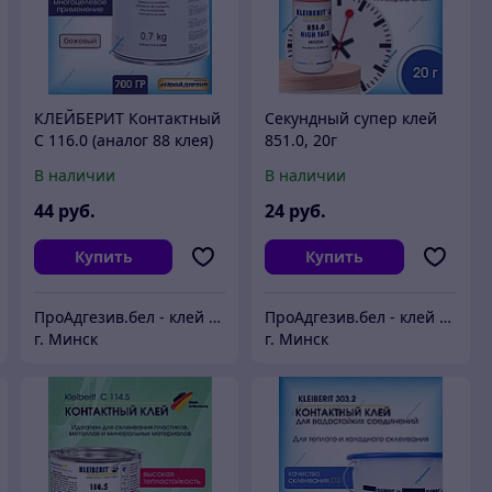
КЛЕЙБЕРИТ Контактный
Секундный супер клей
С 116.0 (аналог 88 клея)
851.0, 20г
0,7кг
В наличии
В наличии
44
руб.
24
руб.
Купить
Купить
ПроАдгезив.бел - клей c доставкой по Беларуси
ПроАдгезив.бел - клей c доставкой по Беларуси
г. Минск
г. Минск