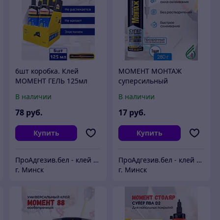
6шт коробка. Клей
МОМЕНТ МОНТАЖ
МОМЕНТ ГЕЛЬ 125мл
суперсильный
(упаковка)
прозрачный клей
В наличии
В наличии
МВп-70 280г
78
руб.
17
руб.
Купить
Купить
ПроАдгезив.бел - клей c доставкой по Беларуси
ПроАдгезив.бел - клей c доставкой по Беларуси
г. Минск
г. Минск