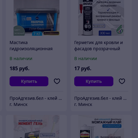
Мастика
Герметик для кровли и
гидроизоляционная
фасадов прозрачный
Kesto Fiberpool 7кг
GROVER R100
В наличии
В наличии
185
руб.
17
руб.
Купить
Купить
ПроАдгезив.бел - клей c доставкой по Беларуси
ПроАдгезив.бел - клей c доставкой по Беларуси
г. Минск
г. Минск