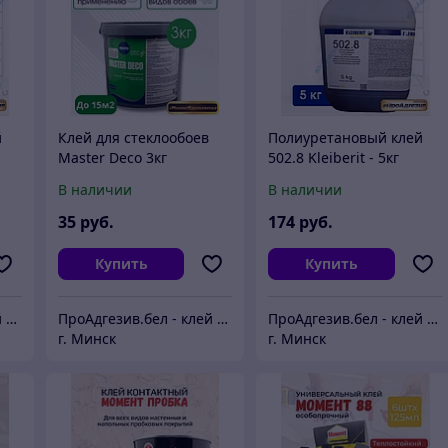
й
Клей для стеклообоев
Полиуретановый клей
Master Deco 3кг
502.8 Kleiberit - 5кг
В наличии
В наличии
35
руб.
174
руб.
Купить
Купить
ПроАдгезив.бел - клей c доставкой по Беларуси
ПроАдгезив.бел - клей c доставкой по Беларуси
ПроАдгезив.бел - клей c доставкой по Беларуси
г. Минск
г. Минск