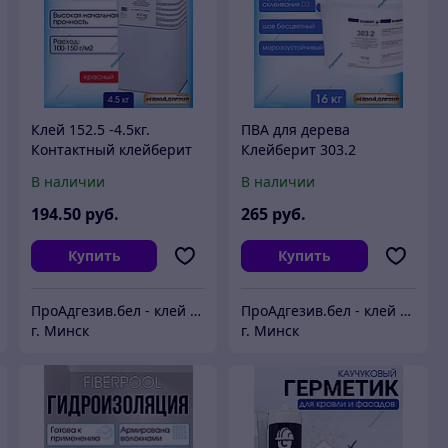
Клей 152.5 -4.5кг.
ПВА для дерева
Контактный клейберит
Клейберит 303.2
В наличии
В наличии
194
.50
руб.
265
руб.
Купить
Купить
ПроАдгезив.бел - клей c доставкой по Беларуси
ПроАдгезив.бел - клей c доставкой по Беларуси
г. Минск
г. Минск