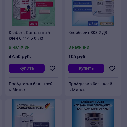
Kleiberit Контактный
Клейберит 303.2 Д3
клей С 114.5 0,7кг
В наличии
В наличии
42
.50
руб.
105
руб.
Купить
Купить
ПроАдгезив.бел - клей c доставкой по Беларуси
ПроАдгезив.бел - клей c доставкой по Беларуси
г. Минск
г. Минск