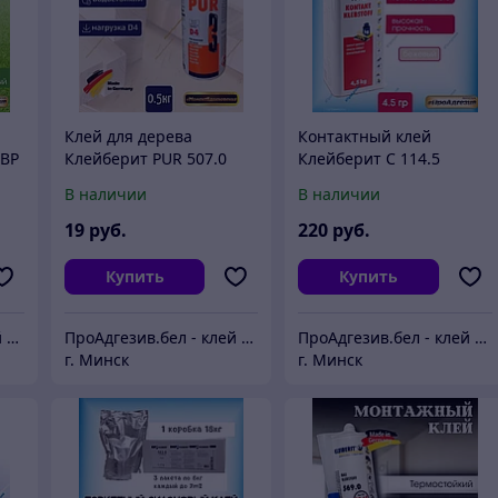
Клей для дерева
Контактный клей
 BP
Клейберит PUR 507.0
Клейберит С 114.5
0,5кг D4
канистра 4,5кг
В наличии
В наличии
19
руб.
220
руб.
Купить
Купить
ПроАдгезив.бел - клей c доставкой по Беларуси
ПроАдгезив.бел - клей c доставкой по Беларуси
ПроАдгезив.бел - клей c доставкой по Беларуси
г. Минск
г. Минск