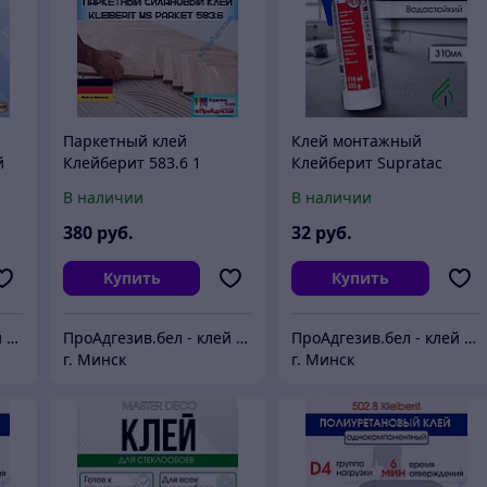
Паркетный клей
Клей монтажный
й
Клейберит 583.6 1
Клейберит Supratac
коробка 18 кг
(569.0)
В наличии
В наличии
380
руб.
32
руб.
Купить
Купить
ПроАдгезив.бел - клей c доставкой по Беларуси
ПроАдгезив.бел - клей c доставкой по Беларуси
ПроАдгезив.бел - клей c доставкой по Беларуси
г. Минск
г. Минск