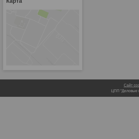
Карта
Сайт со
ЦПП "Деловые 