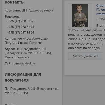
Старт
IT. А
ЦПП "Деловые медиа"
итога
22.
+375 (17) 268-51-60
В ми
+375 (17) 268-51-61
третий, на этот раз — I
+375 (17) 237-85-96
поистине рекордсмен п
Александр
ляпов. Но к нашей радо
Патутин, Инесса Патутина
и по качеству достигну
обо всем по порядку.
Пр. Победителей, 111
(Велодром к-са МИНСК-АРЕНА),
Минск, Беларусь
d-media.deal.by
Информация для
покупателя
Пр. Победителей, 111 (Велодром к-са
МИНСК-АРЕНА)