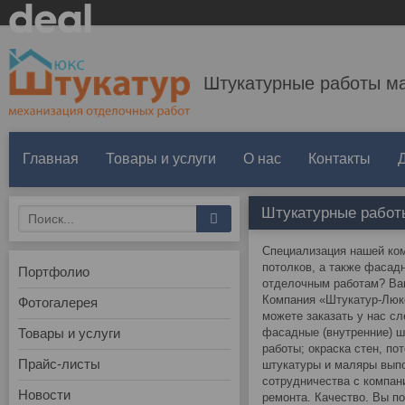
Штукатурные работы м
Главная
Товары и услуги
О нас
Контакты
Штукатурные рабо
Специализация нашей ко
потолков, а также фасад
Портфолио
отделочным работам? Вам
Компания «Штукатур-Люкс
Фотогалерея
можете заказать у нас с
Товары и услуги
фасадные (внутренние) ш
работы; окраска стен, п
Прайс-листы
штукатуры и маляры вып
сотрудничества с компан
Новости
ремонта. Качество. Вы п