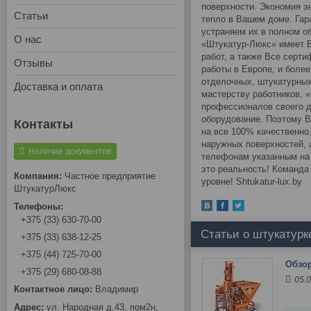
поверхности. Экономия э
Статьи
тепло в Вашем доме. Гар
устраняем их в полном о
О нас
«Штукатур-Люкс» имеет 
работ, а также Все серти
Отзывы
работы в Европе, и боле
отделочных, штукатурных
Доставка и оплата
мастерству работников, 
профессионалов своего д
оборудование. Поэтому В
на все 100% качественно
наружных поверхностей, 
Наличие документов
телефонам указанным на 
это реальность! Команда
Частное предприятие
уровне! Shtukatur-lux.by
ШтукатурЛюкс
+375 (33) 630-70-00
Статьи о штукатурк
+375 (33) 638-12-25
+375 (44) 725-70-00
Обзор
+375 (29) 680-08-88
05.
Владимир
ул. Народная д.43, пом2н,