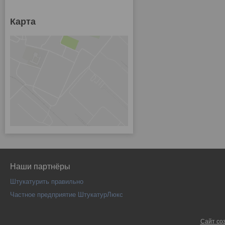
Карта
Наши партнёры
Штукатурить правильно
Частное предприятие ШтукатурЛюкс
Сайт со