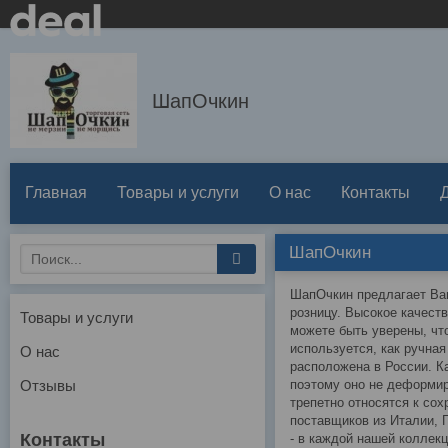
ШапОчкин
Главная
Товары и услуги
О нас
Контакты
ШапОчкин
ШапОчкин предлагает Вам
розницу. Высокое качест
Товары и услуги
можете быть уверены, чт
используется, как ручна
О нас
расположена в России. К
Отзывы
поэтому оно не деформир
трепетно относятся к со
поставщиков из Италии, 
- в каждой нашей коллек