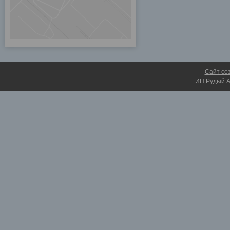
Сайт со
ИП Рудый А.