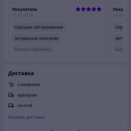
Покупатель
Покупат
11.01.2026
11.01.20
Хорошее обслуживание
Хороше
Актуальное описание
Актуал
Быстро связались
Быстро
Быстро отправили товар
Быстро
Вежливый продавец
Актуальная цена
Вежлив
Доставка
Товар был в наличии
Товар 
Самовывоз
курьером
почтой
Регионы доставки