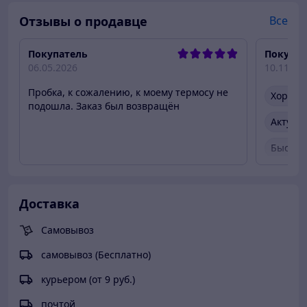
Отзывы о продавце
Все
Покупатель
Покупат
06.05.2026
10.11.20
Пробка, к сожалению, к моему термосу не
Хороше
подошла. Заказ был возвращён
Актуал
Быстро
Быстро
Вежлив
Доставка
Товар 
Самовывоз
самовывоз (Бесплатно)
курьером (от 9 руб.)
почтой