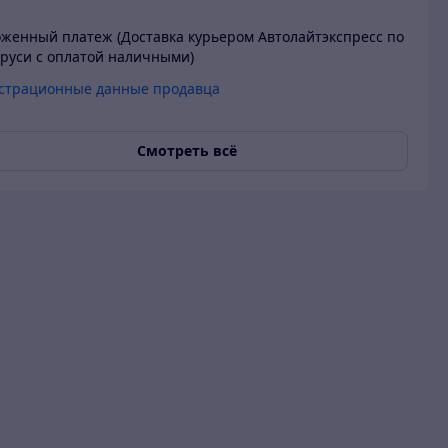
женный платеж (Доставка курьером Автолайтэкспресс по
руси с оплатой наличными)
страционные данные продавца
Смотреть всё
арантия
О продавце