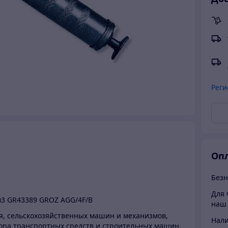
Реги
Опл
Безн
Для 
м3 GR43389 GROZ AGG/4F/B
наш 
, сельскохозяйственных машин и механизмов,
Нали
сора транспортных средств и строительных машин.