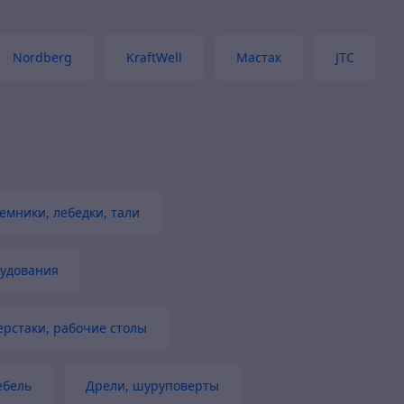
Nordberg
KraftWell
Мастак
JTC
емники, лебедки, тали
рудования
ерстаки, рабочие столы
ебель
Дрели, шуруповерты