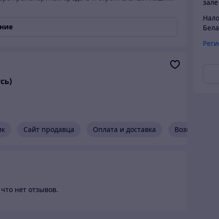
зале
Нало
ание
ванным внутренним отверстием и клапаном для
Бела
Реги
омфортной работы в труднодоступных местах.
я подключения к шлангу компрессора.
сь)
м использовать лубрикатор
ик
Сайт продавца
Оплата и доставка
Возврат и г
что нет отзывов.