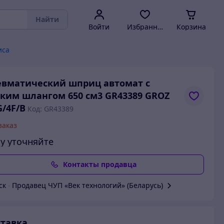
Найти
Войти
Избранное
Корзина
иса
вматический шприц автомат с
ким шлангом 650 см3 GR43389 GROZ
/4F/B
Код: GR43389
заказ
у уточняйте
Контакты продавца
ск
∙
Продавец ЧУП «Век технологий» (Беларусь)
тавка