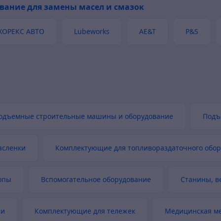
вание для замены масел и смазок
ХОРЕКС АВТО
Lubeworks
AE&T
P&S
одъемные строительные машины и оборудование
Подъ
асленки
Комплектующие для топливораздаточного обо
опы
Вспомогательное оборудование
Станины, в
ли
Комплектующие для тележек
Медицинская м