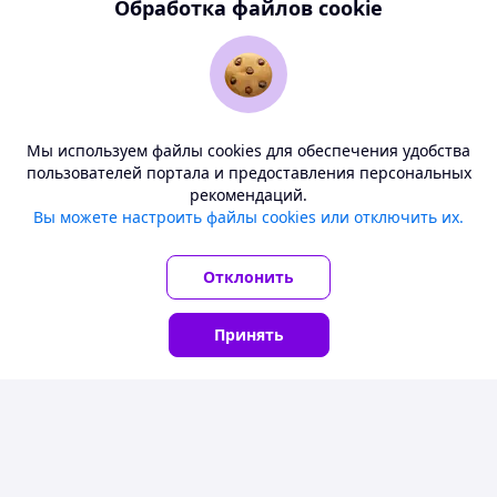
Обработка файлов cookie
Начать продавать на deal.by
Перейти в кабинет компании
Мы используем файлы cookies для обеспечения удобства
Перейти в личный кабинет
пользователей портала и предоставления персональных
рекомендаций.
Deal.by — маркетплейс Беларуси
Вы можете настроить файлы cookies или отключить их.
Покупателям
Все цены здесь указаны в белорусских рублях. Перед
заказом уточните у продавца условия доставки в ваш
Отклонить
Продавцам
регион.
О нас
Принять
Понятно
Главная
Каталог
Корзина
Чаты
Кабинет
Тема
-
светлая
BETA
© ООО "Проект Дилбай", 2008-2026
УНП 192287331