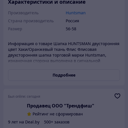
Характеристики и описание
Производитель
Huntsman
Страна производитель
Россия
Размер
56-58
Информация о товаре Шапка HUNTSMAN двусторонняя
цвет Хаки/Оранжевый ткань Флис Флисовая
двухсторонняя шапка торговой марки Huntsman,
изнаночная сторона выполнена в сигнальной
расцветке, что может быть полезно на зимней охоте.
Подробнее
Был online:
сегодня
Продавец ООО "Трендфиш"
Рейтинг не сформирован
9 лет на Deal.by
500+ заказов