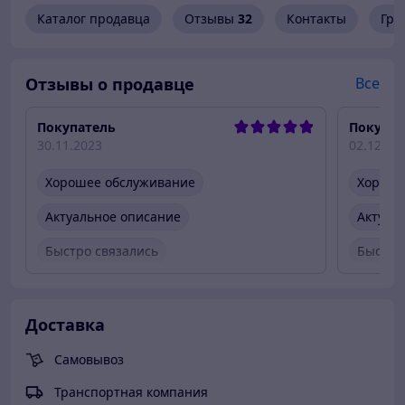
Каталог продавца
Отзывы
32
Контакты
Гра
Отзывы о продавце
Все
Покупатель
Покупат
30.11.2023
02.12.20
Хорошее обслуживание
Хороше
Актуальное описание
Актуал
Быстро связались
Быстро
Вежливый продавец
Быстро
Вежлив
Доставка
Самовывоз
Транспортная компания