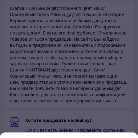
Шапка HUNTSMAN двусторонняя цвет Хаки/
Оранжевый ткань Флис и другие товары в категории
Верхняя одежда для охоты и рыбалки доступны в
каталоге
интернет-магазина Дил бай в Беларуси по
низким ценам.
В каталоге deal.by более 13 миллионов
товаров от тысяч продавцов.
На сайте Вы найдете
выгодные предложения, ознакомьтесь с подробными
характеристиками и описанием, а также отзывами о
данном товаре, чтобы сделать правильный выбор и
заказать товар онлайн. Купите такие товары,
как
Шапка HUNTSMAN двусторонняя цвет Хаки/
Оранжевый ткань Флис, в интернет-магазине Дил
Бай,
предварительно уточнив их наличие у продавца.
Вы можете получить товар в Беларуси
удобным для
Вас способом, для этого ознакомьтесь с информацией
о доставке и самовывозе при оформлении заказа.
Хотите продавать на deal.by?
Если у вас есть бизнес - создавайте компанию