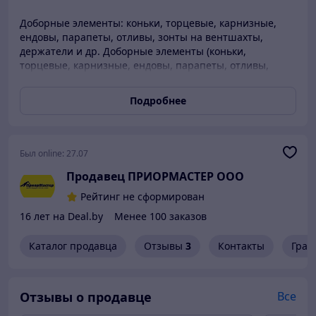
Доборные элементы: коньки, торцевые, карнизные,
ендовы, парапеты, отливы, зонты на вентшахты,
держатели и др. Доборные элементы (коньки,
торцевые, карнизные, ендовы, парапеты, отливы,
зонты на вентшахты, держатели и др. ) изготовим в
кратчайшие сроки на собственном производстве, в то
Подробнее
том числе по эскизам заказчика из оцинкованной стали
Zn-0.5 (0.55,0.7,1,1.2) а также оцинкованной стали с
полимерным покрытием по RAL—
(8017,9003,3005,3011,3009,6002,6005,5005 и др) мах.
Был online:
27.07
длинна 3м. п. Полная комплектация кровель
Продавец ПРИОРМАСТЕР ООО
(металлочерепица, профнастил, ондулин, битумная
черепица, водосток, сайдинг, софит, утеплитель,
Рейтинг не сформирован
гидроизоляция, пленки, мембраны и др. ) Расчет,
16 лет на Deal.by
Менее 100 заказов
доставка. Скидки! Удобное место расположение 200м от
МКАД.
Каталог продавца
Отзывы
3
Контакты
Граф
Отзывы о продавце
Все