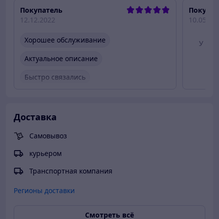
Покупатель
Покупат
12.12.2022
10.05.20
Хорошее обслуживание
У это
но
Актуальное описание
Быстро связались
Быстро отправили товар
Вежливый продавец
Доставка
Самовывоз
курьером
Транспортная компания
Регионы доставки
Смотреть всё