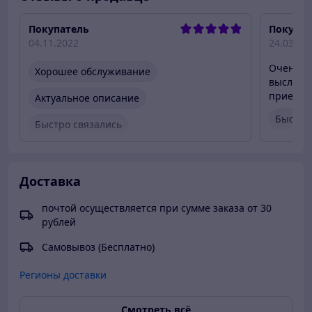
вешалка003.689.89
Покупатель
Покупат
04.11.2022
24.03.20
Очень бы
Хорошее обслуживание
выслали 
приехал 
Актуальное описание
Быстро
Быстро связались
Быстро
Быстро отправили товар
Вежлив
Вежливый продавец
Актуальная цена
Доставка
Товар 
Товар был в наличии
почтой осуществляется при сумме заказа от 30
рублей
Самовывоз (Бесплатно)
Регионы доставки
Смотреть всё