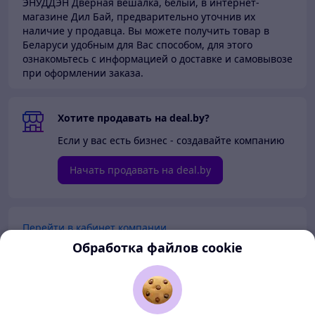
ЭНУДДЭН Дверная вешалка, белый, в интернет-
магазине Дил Бай,
предварительно уточнив их
наличие у продавца. Вы можете получить товар в
Беларуси
удобным для Вас способом, для этого
ознакомьтесь с информацией о доставке и самовывозе
при оформлении заказа.
Хотите продавать на deal.by?
Если у вас есть бизнес - создавайте компанию
Начать продавать на deal.by
Перейти в кабинет компании
Обработка файлов cookie
Перейти в личный кабинет
Покупателям