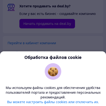
Хотите продавать на deal.by?
Если у вас есть бизнес - создавайте компанию
Начать продавать на deal.by
Перейти в кабинет компании
Перейти в личный кабинет
Обработка файлов cookie
Покупателям
Продавцам
Мы используем файлы cookies для обеспечения удобства
О нас
пользователей портала и предоставления персональных
рекомендаций.
Deal.by — маркетплейс Беларуси
Вы можете настроить файлы cookies или отключить их.
Тема
-
светлая
BETA