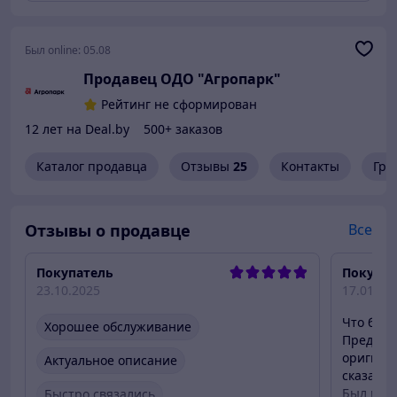
Был online:
05.08
Продавец ОДО "Агропарк"
Рейтинг не сформирован
12 лет на Deal.by
500+ заказов
Каталог продавца
Отзывы
25
Контакты
Гра
Отзывы о продавце
Все
Покупатель
Покупат
23.10.2025
17.01.20
Что было
Хорошее обслуживание
Предлога
оригинал
Актуальное описание
сказал ч
Был вын
Быстро связались