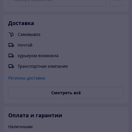
Товара
Быстро отправили товар
Несоот
Вежливый продавец
Актуальная цена
Доставка
Товар был в наличии
Самовывоз
почтой
курьером возможна
Транспортная компания
Регионы доставки
Смотреть всё
Оплата и гарантии
Наличными