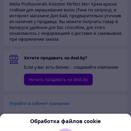
Wella Professionals Koleston Perfect Me+ Крем-краска
стойкая для окрашивания волос (Тона по запросу), в
интернет-магазине Дил Бай,
предварительно уточнив
их наличие у продавца. Вы можете получить товар в
Беларуси
удобным для Вас способом, для этого
ознакомьтесь с информацией о доставке и самовывозе
при оформлении заказа.
Хотите продавать на deal.by?
Если у вас есть бизнес - создавайте компанию
Начать продавать на deal.by
Перейти в кабинет компании
Перейти в личный кабинет
Обработка файлов cookie