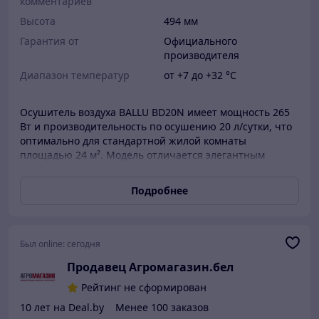
комментариев
Высота
494 мм
Гарантия от
Официального
производителя
Диапазон температур
от +7 до +32 °С
Осушитель воздуха BALLU BD20N имеет мощность 265
Вт и производительность по осушению 20 л/сутки, что
оптимально для стандартной жилой комнаты
площадью 24 м². Модель отличается элегантным
исполнением, компактными размерами,
функциональностью, низким уровнем шума и имеет 2
Подробнее
режима работы. Встроенный гигрометр позволяет
прибору с высокой точностью контролировать и
поддерживать здоровую влажность в доме. Удобная
панель управления позволяет выбрать оптимальный
Был online:
сегодня
уровень влажности, а индикаторы параметров работы
Продавец Агромагазин.бел
отображают заданные настройки. С помощью функции
непрерывного осушения Вы можете использовать
Рейтинг не сформирован
прибор в помещениях с максимальным уровнем
10 лет на Deal.by
Менее 100 заказов
влажности.