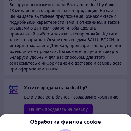
Беларуси по низким ценам.
В каталоге deal.by более
13 миллионов товаров от тысяч продавцов.
На сайте
Вы найдете выгодные предложения, ознакомьтесь с
подробными характеристиками и описанием, а также
отзывами о данном товаре, чтобы сделать
правильный выбор и заказать товар онлайн. Купите
такие товары,
как Осушитель воздуха BALLU BD20N, в
интернет-магазине Дил Бай,
предварительно уточнив
их наличие у продавца. Вы можете получить товар в
Беларуси
удобным для Вас способом, для этого
ознакомьтесь с информацией о доставке и самовывозе
при оформлении заказа.
Хотите продавать на deal.by?
Если у вас есть бизнес - создавайте компанию
Начать продавать на deal.by
Обработка файлов cookie