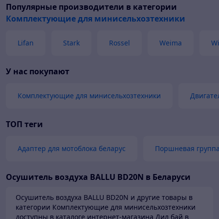
Популярные производители
в категории
Комплектующие для минисельхозтехники
Lifan
Stark
Rossel
Weima
Wi
У нас покупают
Комплектующие для минисельхозтехники
Двигате
ТОП теги
Адаптер для мотоблока беларус
Поршневая групп
Осушитель воздуха BALLU BD20N в Беларуси
Осушитель воздуха BALLU BD20N и другие товары в
категории Комплектующие для минисельхозтехники
доступны в каталоге
интернет-магазина Дил бай в