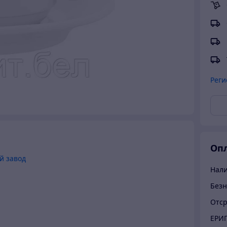
Реги
Опл
й завод
Нал
Безн
Отср
ЕРИ