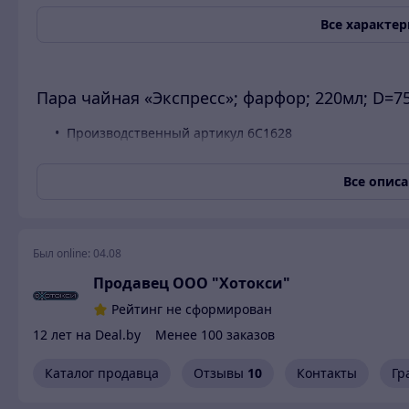
Все характе
Пара чайная «Экспресс»; фарфор; 220мл; D=7
Производственный артикул 6C1628
Производитель Добрушский фарфоровый завод
Серия Экспресс
Все опис
Страна Беларусь
Объём (мл.) 220
Диаметр (мм.) 75
Высота (мм.) 75
Был online:
04.08
Материал Фарфор
Цвет Белый
Продавец ООО "Хотокси"
Штабелируемо Да
Рейтинг не сформирован
В комплекте (шт) 1
12 лет на Deal.by
Менее 100 заказов
Каталог продавца
Отзывы
10
Контакты
Гр