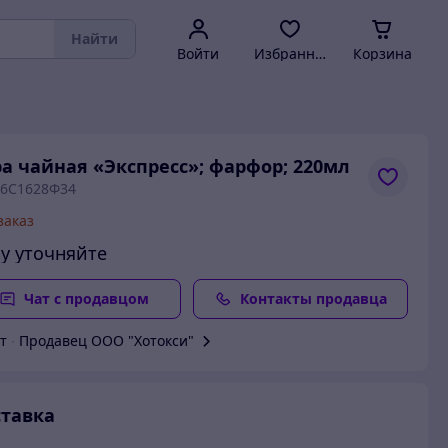
Найти
Войти
Избранное
Корзина
а чайная «Экспресс»; фарфор; 220мл
 6С1628Ф34
заказ
у уточняйте
Чат с продавцом
Контакты продавца
т
∙
Продавец ООО "Хотокси"
тавка