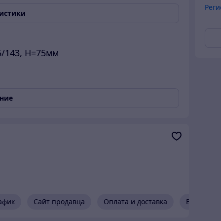
Реги
ристики
5/143, H=75мм
ание
афик
Сайт продавца
Оплата и доставка
Возврат и