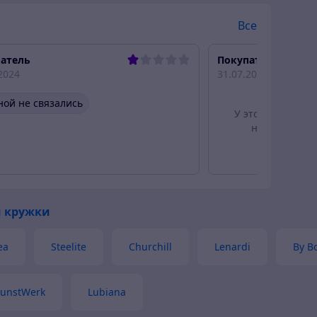
Все
атель
Покупатель
2024
31.07.2023
ной не связались
У этого отзыва е
но от этого 
 кружки
ea
Steelite
Churchill
Lenardi
By B
unstWerk
Lubiana