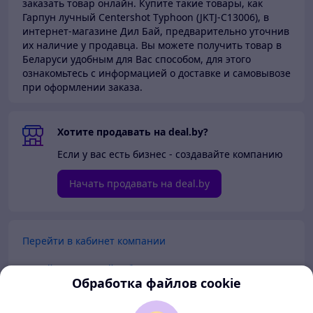
заказать товар онлайн. Купите такие товары,
как
Гарпун лучный Centershot Typhoon (JKTJ-C13006), в
интернет-магазине Дил Бай,
предварительно уточнив
их наличие у продавца. Вы можете получить товар в
Беларуси
удобным для Вас способом, для этого
ознакомьтесь с информацией о доставке и самовывозе
при оформлении заказа.
Хотите продавать на deal.by?
Если у вас есть бизнес - создавайте компанию
Начать продавать на deal.by
Перейти в кабинет компании
Перейти в личный кабинет
Обработка файлов cookie