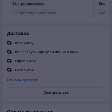
Быстро связались
Быстро
Быстро отправили товар
Быстро
Вежливый продавец
Вежлив
Товар был в наличии
Товар 
Доставка
по Минску
по Беларуси курьером лично в руки
Европочтой
Белпочтой
Регионы доставки
Смотреть всё
Оплата и гарантии