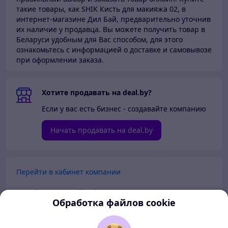
такие товары,
как SHIK Кисть для макияжа 02, в
интернет-магазине Дил Бай,
предварительно уточнив
их наличие у продавца. Вы можете получить товар в
Беларуси
удобным для Вас способом, для этого
ознакомьтесь с информацией о доставке и самовывозе
при оформлении заказа.
Хотите продавать на deal.by?
Если у вас есть бизнес - создавайте компанию
Начать продавать на deal.by
Перейти в кабинет компании
Перейти в личный кабинет
Обработка файлов cookie