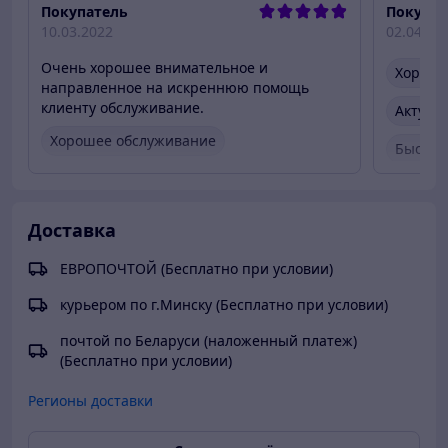
Покупатель
Покупат
10.03.2022
02.04.20
Очень хорошее внимательное и
Хороше
направленное на искреннюю помощь
клиенту обслуживание.
Актуал
Хорошее обслуживание
Быстро
Вежливый продавец
Актуальная цена
Быстро
Товар был в наличии
Актуал
Доставка
Товар 
ЕВРОПОЧТОЙ (Бесплатно при условии)
курьером по г.Минску (Бесплатно при условии)
почтой по Беларуси (наложенный платеж)
(Бесплатно при условии)
Регионы доставки