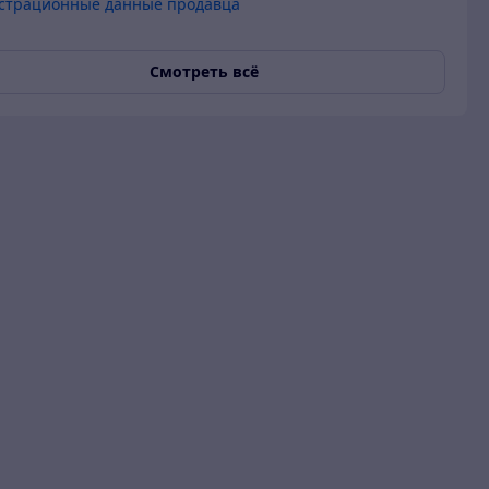
страционные данные продавца
Смотреть всё
 гарантия
О продавце
Покупатель
16.12.2022
Хорошее обслуживание
сть только звездочки,
он не менее хорош.
Актуальное описание