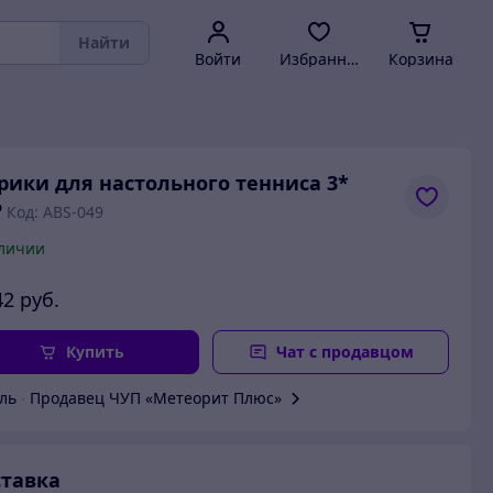
Найти
Войти
Избранное
Корзина
ики для настольного тенниса 3*
P
Код: ABS-049
личии
42
руб.
Купить
Чат с продавцом
ль
∙
Продавец ЧУП «Метеорит Плюс»
тавка