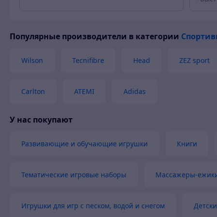
Быст
Популярные производители
в категории
Спортив
Вежл
Това
Wilson
Tecnifibre
Head
ZEZ sport
Carlton
ATEMI
Adidas
У нас покупают
Развивающие и обучающие игрушки
Книги
Тематические игровые наборы
Массажеры-ежики
Игрушки для игр с песком, водой и снегом
Детски