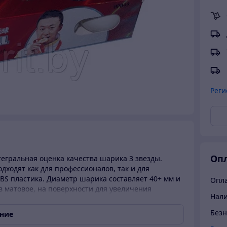
Реги
Опл
егральная оценка качества шарика 3 звезды.
дходят как для профессионалов, так и для
BS пластика. Диаметр шарика составляет 40+ мм и
Опла
в матовое, на поверхности для увеличения
Нали
арики ровной сферической формы.
Безн
ание