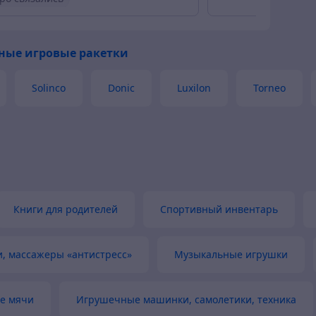
ро отправили товар
ные игровые ракетки
ивый продавец
Актуальная цена
р был в наличии
Solinco
Donic
Luxilon
Torneo
Книги для родителей
Спортивный инвентарь
, массажеры «антистресс»
Музыкальные игрушки
е мячи
Игрушечные машинки, самолетики, техника