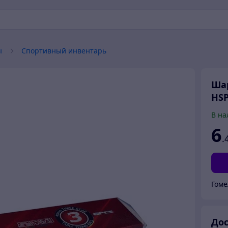
ы
Спортивный инвентарь
Шар
HS
В на
6
.
Гоме
Дос