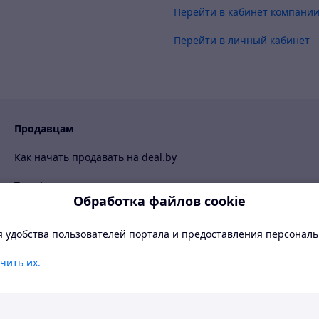
Перейти в кабинет компани
Перейти в личный кабинет
Продавцам
Как начать продавать на deal.by
Тарифы
Обработка файлов cookie
ProSale на deal.by
я удобства пользователей портала и предоставления персонал
Правила работы на маркетплейсе
руси
чить их.
русских рублях. Перед заказом уточните у продавца условия до
ветлая
BETA