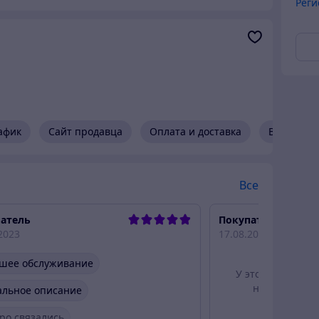
Реги
афик
Сайт продавца
Оплата и доставка
Возврат и
Все
атель
Покупатель
2023
17.08.2023
шее обслуживание
У этого отзыва е
но от этого 
альное описание
ро связались