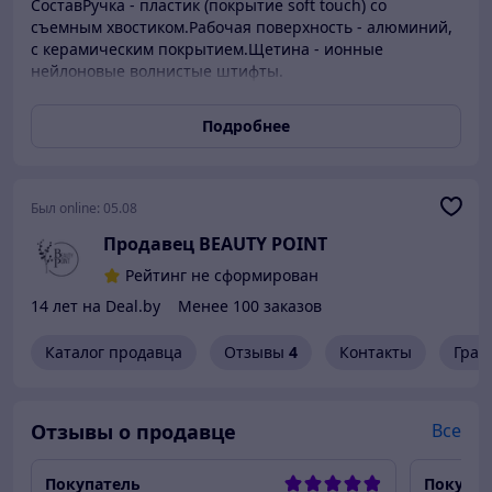
СоставРучка - пластик (покрытие soft touch) со
съемным хвостиком.Рабочая поверхность - алюминий,
с керамическим покрытием.Щетина - ионные
нейлоновые волнистые штифты.
Подробнее
Был online:
05.08
Продавец BEAUTY POINT
Рейтинг не сформирован
14 лет на Deal.by
Менее 100 заказов
Каталог продавца
Отзывы
4
Контакты
Граф
Отзывы о продавце
Все
Покупатель
Покупат