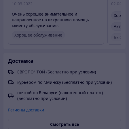
10.03.2022
02.04.20
Очень хорошее внимательное и
Хороше
направленное на искреннюю помощь
клиенту обслуживание.
Актуал
Хорошее обслуживание
Быстро
Вежливый продавец
Актуальная цена
Быстро
Товар был в наличии
Актуал
Доставка
Товар 
ЕВРОПОЧТОЙ (Бесплатно при условии)
курьером по г.Минску (Бесплатно при условии)
почтой по Беларуси (наложенный платеж)
(Бесплатно при условии)
Регионы доставки
Смотреть всё