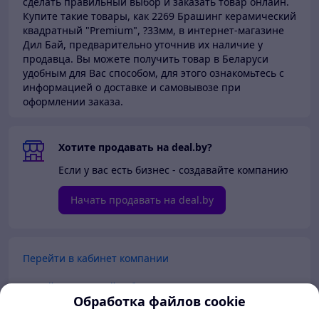
сделать правильный выбор и заказать товар онлайн.
Купите такие товары,
как 2269 Брашинг керамический
квадратный "Premium", ?33мм, в интернет-магазине
Дил Бай,
предварительно уточнив их наличие у
продавца. Вы можете получить товар в Беларуси
удобным для Вас способом, для этого ознакомьтесь с
информацией о доставке и самовывозе при
оформлении заказа.
Хотите продавать на deal.by?
Если у вас есть бизнес - создавайте компанию
Начать продавать на deal.by
Перейти в кабинет компании
Перейти в личный кабинет
Обработка файлов cookie