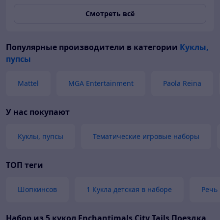
Смотреть всё
Популярные производители
в категории
Куклы,
пупсы
Mattel
MGA Entertainment
Paola Reina
У нас покупают
Куклы, пупсы
Тематические игровые наборы
ТОП теги
Шопкинсов
1 Кукла детская в наборе
Речь 
Набор из 5 кукол Enchantimals City Tails Поездка