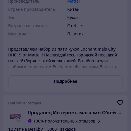
Производитель
Mattel
Страна производитель
Китай
Тип
Кукла
Возрастная группа
От 4 лет
Материал
Пластик
Представляем набор из пяти кукол Enchantimals City
HHC19 от Mattel ! Наслаждайтесь городской поездкой
на скейтборде с этой коллекцией. В набор входят
любимые персонажи Enchantimals: олениха Данесса,
лисица Фелисити, а также три других персонажа:
хомячок Харди, кролик Баши и корги Криция. Куклы
Подробнее
(ростом 15 см) готовы к городским приключениям на
скейтбордах и роликовых коньках, с защитными
шлемами. У кукол съемная одежда и аксессуары,
которые идеально подходят для игр с переодеванием,
Был online:
сегодня
такие как юбки, обувь, наколенники и шлемы. Этот
Продавец Интернет- магазин O'кей марк
набор станет отличным подарком для детей от 4 лет и
старше. Соберите всю коллекцию друзей Enchantimals!
100% положительных отзывов
Каждую куклу сопровождает ее друг-животное, которое
12 лет на Deal.by
3000+ заказов
тоже умеет кататься на скейтборде. У каждой куклы