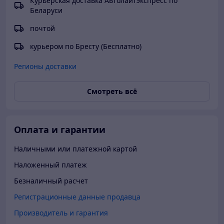
Курьерская доставка Автолайтэкспресс по
корзину покупок или позвонив по номерам телефонов,
Быстро отправили товар
Беларуси
указанным на сайте.
Вежливый продавец
почтой
Актуальная цена
курьером по Бресту (Бесплатно)
Товар был в наличии
Регионы доставки
Смотреть всё
Оплата и гарантии
Наличными или платежной картой
Наложенный платеж
Безналичный расчет
Регистрационные данные продавца
Производитель и гарантия