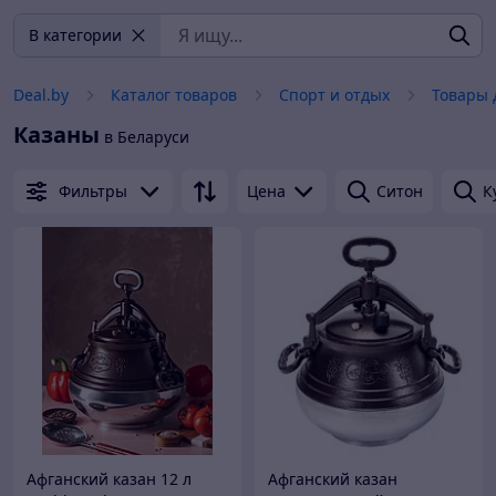
В категории
Deal.by
Каталог товаров
Спорт и отдых
Товары 
Казаны
в Беларуси
Фильтры
Цена
Ситон
К
Афганский казан 12 л
Афганский казан