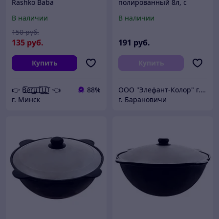
Rashko Baba
полированный 8л, с
ручками
В наличии
В наличии
150
руб.
135
руб.
191
руб.
Купить
Купить
👉 B͟͞e͟͞r͟͟͞u͟͞T͟͟͞U͟͟͞T 👈
88%
ООО "Элефант-Колор" г.Барановичи ул.Пролетарская 46
г. Минск
г. Барановичи