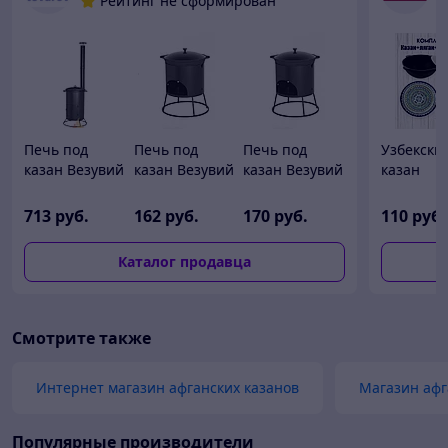
Рейтинг не сформирован
Печь под
Печь под
Печь под
Узбекски
казан Везувий
казан Везувий
казан Везувий
казан
с трубой 12 л
малая 6 л 8 л
малая 12 л
чугунный
литров
713
руб.
162
руб.
170
руб.
110
руб.
(круглое 
ляганом 
Каталог продавца
Смотрите также
Интернет магазин афганских казанов
Магазин афг
Популярные производители