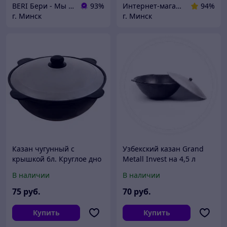
BERI Бери - Мы ненавидим демпинг, но нас вынуждают конкуренты
93%
Интернет-магазин "bymed.by"
94%
г. Минск
г. Минск
Казан чугунный с
Узбекский казан Grand
крышкой 6л. Круглое дно
Metall Invest на 4,5 л
(плоское дно)
В наличии
В наличии
75
руб.
70
руб.
Купить
Купить