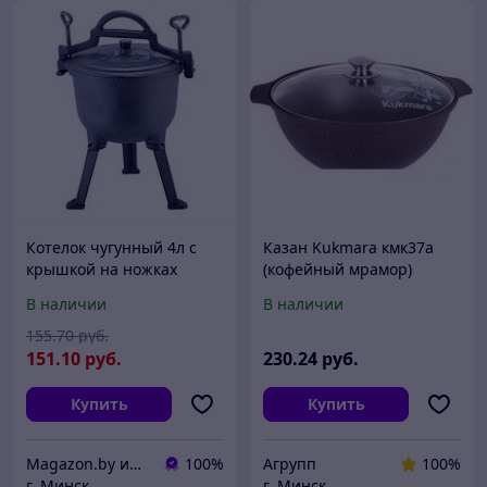
Котелок чугунный 4л с
Казан Kukmara кмк37а
крышкой на ножках
(кофейный мрамор)
Kamille 4800V
В наличии
В наличии
155
.70
руб.
151
.10
руб.
230
.24
руб.
Купить
Купить
Magazon.by интернет-магазин
100%
Агрупп
100%
г. Минск
г. Минск