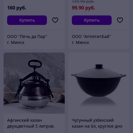
139
.90
руб.
160
руб.
99
.90
руб.
Купить
Купить
ООО "Печь да Пар"
ООО "АппетитБай"
г. Минск
г. Минск
Афганский казан
Чугунный узбекский
двухцветный 5 литров.
казан на 6л, круглое дно