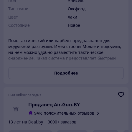
Пол
Унисекс
Тип ткани
Оксфорд
Цвет
Хаки
Состояние
Новое
Пояс тактический или варбелт предназначен для
модульной разгрузки. Имея стропы Молле и подсумки,
на нем можно удобно разместить тактическое
снаряжение. Такая система предоставляет быстрый
доступ к рации, магазину, аптечке и т.д. Может
использоваться при прохождении допризывной
Подробнее
подготовки, игре в страйкбол, в походе, на охоте. Длина
тканевой части – 80 см. На поясе размещены
специальные подсумки под магазины АК, гранаты,
аптечки, рации и другое жизненно необходимое
Был online:
сегодня
обмундирование. Вес пояса – 0,6 кг. Модульная система
Продавец Air-Gun.BY
MOLLE, разработанная в военных целях,
предусматривает расположение на основе строп
94% положительных отзывов
шириной с определенным шагом (25 мм), тем самым
13 лет на Deal.by
3000+ заказов
образуются ячейки PALS, и такую же сетку из ячеек
размещают на подсумках, которые скрепляются между