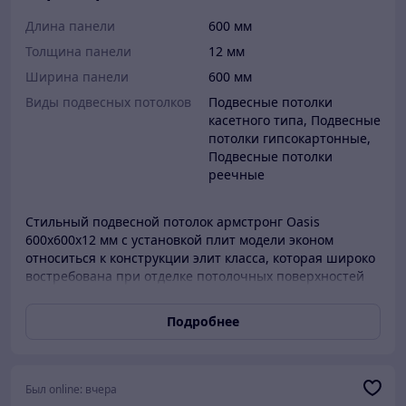
Длина панели
600 мм
Толщина панели
12 мм
Ширина панели
600 мм
Виды подвесных потолков
Подвесные потолки
касетного типа, Подвесные
потолки гипсокартонные,
Подвесные потолки
реечные
Стильный подвесной потолок армстронг Oasis
600х600х12 мм с установкой плит модели эконом
относиться к конструкции элит класса, которая широко
востребована при отделке потолочных поверхностей
кабинетов руководителей и конференц-залов.
Благодаря высокой эстетичности, отличным
Подробнее
показателям шумопоглощения и влагостойкости,
конструкция также используется для декорирования
торговых и развлекательных центров, гостиничных
холлов и даже жилых помещений. Изысканная
Был online:
вчера
текстура плиты армстронг Oasis 600х600х12 мм