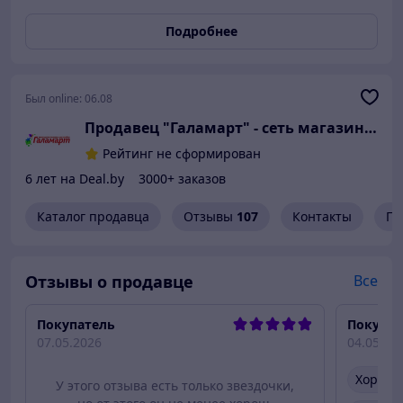
выпекания. Эргономичная бакелитовая ручка с мягким
покрытием Soft Touch приятно лежит в руке, не
Подробнее
нагревается и не скользит. Надежное антипригарное
покрытие внутри предотвращает пригорание, а
термостойкое внешнее покрытие защищает от
повреждений. Сковорода имеет удобный вес и
Был online:
06.08
оснащена петлей для подвешивания, что упрощает
Продавец "Галамарт" - сеть магазинов 
хранение. Эффектный красный дизайн снаружи и
черное покрытие внутри делают ее стильным
Рейтинг не сформирован
дополнением любой кухни. Подходит для всех плит,
6 лет на Deal.by
3000+ заказов
кроме индукции.
Каталог продавца
Отзывы
107
Контакты
Гр
Отзывы о продавце
Все
Покупатель
Покупат
07.05.2026
04.05.20
Хороше
У этого отзыва есть только звездочки,