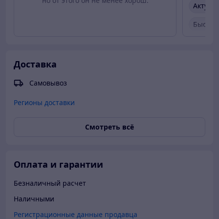
но от этого он не менее хорош.
Актуал
Быстро
Вежлив
Товар 
Доставка
Самовывоз
Регионы доставки
Смотреть всё
Оплата и гарантии
Безналичный расчет
Наличными
Регистрационные данные продавца