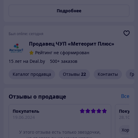
расположены бегунки для выставления дня недели,
состояния облачности, силы ветра, осадков и
Подробнее
природных явлений. Может быть различных цветовых
вариантов. Размер: 700*1000мм. Материалы: основа -
пластик ПВХ 3мм плёнка с фотопечатью 1440 dpi
защитная ламинация Комплектация: cаморезы с
Был online:
сегодня
дюбелями
Продавец ЧУП «Метеорит Плюс»
Рейтинг не сформирован
15 лет на Deal.by
500+ заказов
Каталог продавца
Отзывы
22
Контакты
Гра
Отзывы о продавце
Все
Покупатель
Покупат
19.06.2024
28.10.20
Хороше
У этого отзыва есть только звездочки,