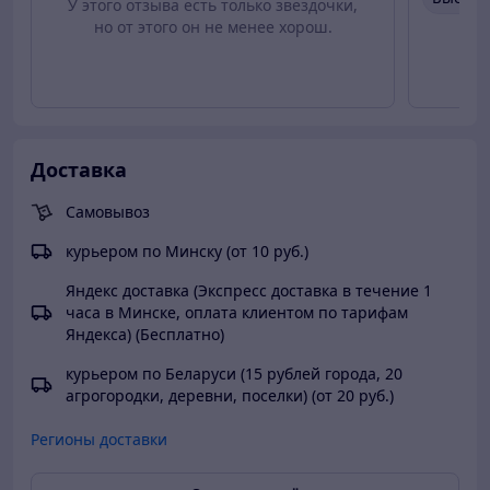
подарок для своего друга любителя яблочной техники и
У этого отзыва есть только звездочки,
хороший презент для тех, кто ценит приватность и
но от этого он не менее хорош.
хочет защитить свои персональные данные. При
покупке вы получите два товара по цене одного, что
выразительно отличает нашу продукцию не только
первоклассным качеством, но и своей выгодой.
Обезопасьте свой любимый гаджет от повреждений,
заказывайте набор матовых стекол и ощутите лично их
Доставка
надежность.
Самовывоз
курьером по Минску (от 10 руб.)
Яндекс доставка (Экспресс доставка в течение 1
часа в Минске, оплата клиентом по тарифам
Яндекса) (Бесплатно)
курьером по Беларуси (15 рублей города, 20
агрогородки, деревни, поселки) (от 20 руб.)
Регионы доставки