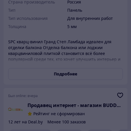
Страна производитель
Россия
Тип
Панель
Тип использования
Для внутренних работ
Толщина
5 мм
SPC кварц-винил Гранд Степ Ламбада идеален для
отделки балкона Отделка балкона или лоджии
кварцвиниловой плиткой становится всё более
популярной среди тех, кто хочет улучшить интерьер и
обеспечить долговечность покрытия. Этот материал —
многослойная конструкция, основой которой является
Подробнее
винил с добавлением кварцевой крошки. Плитка
отличается высокой износостойкостью,
влагоустойчивостью и лёгкостью монтажа.
Был online:
вчера
Продавец интернет - магазин BUDDOM.by
Рейтинг не сформирован
12 лет на Deal.by
Менее 100 заказов