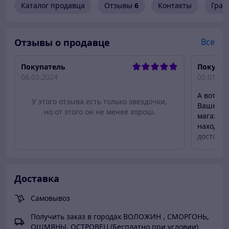
Каталог продавца
Отзывы
6
Контакты
Граф
Отзывы о продавце
Все
Покупатель
Покупат
06.03.2024
05.01.20
А вот мн
У этого отзыва есть только звездочки,
Вашем са
но от этого он не менее хорош.
магазин"
находитс
доставка
1200р...
тот же В
райцентр
Доставка
Минска??
заказ, н
курьером
Самовывоз
не идёт 
Получить заказ в городах ВОЛОЖИН , СМОРГОНЬ,
возможно
ОШМЯНЫ, ОСТРОВЕЦ (Бесплатно при условии)
же Витеб