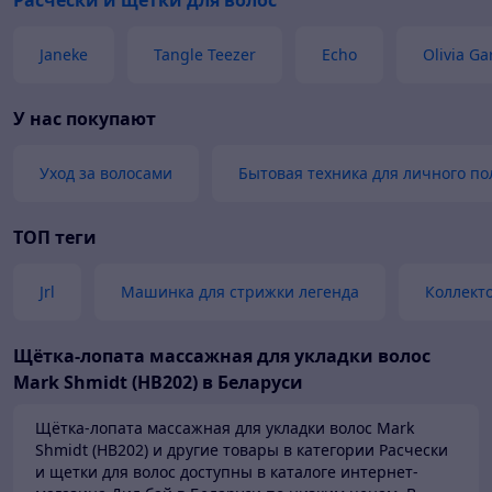
Расчески и щетки для волос
Janeke
Tangle Teezer
Echo
Olivia G
У нас покупают
Уход за волосами
Бытовая техника для личного п
ТОП теги
Jrl
Машинка для стрижки легенда
Коллекто
Щётка-лопата массажная для укладки волос
Mark Shmidt (HB202) в Беларуси
Щётка-лопата массажная для укладки волос Mark
Shmidt (HB202) и другие товары в категории Расчески
и щетки для волос доступны в каталоге
интернет-