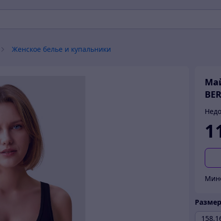
Женское белье и купальники
Май
BER
Недо
1
Мин
Разме
158,1