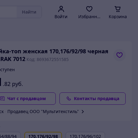
Найти
Войти
Избранное
Корзина
ка-топ женская 170,176/92/98 черная
RAK 7012
Код: 8693672551585
ступен
1
.82
руб.
Чат с продавцом
Контакты продавца
ск
∙
Продавец ООО "Мультитекстиль"
р
64/88/94
170,176/92/98
170,176/96/102