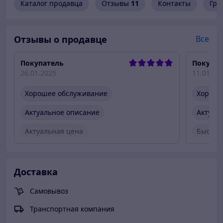
Каталог продавца
Отзывы
11
Контакты
Гра
Отзывы о продавце
Все
Покупатель
Покупат
26.01.2025
11.01.20
Хорошее обслуживание
Хороше
Актуальное описание
Актуал
Актуальная цена
Быстро
Товар был в наличии
Быстро
Вежлив
Доставка
Товар 
Самовывоз
Транспортная компания