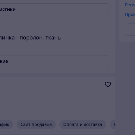
Реги
ристики
Прои
пинка - поролон, ткань
о два стула в каждой.
ание
АРКАСА И ЗАВИСИТ
ТОЛЬКО ОТ
афик
Сайт продавца
Оплата и доставка
Возврат и