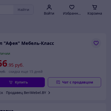
Найти
Войти
Избранное
Корзина
л "Афея" Мебель-Класс
личии
66
.95
руб.
руб.
скидка еще 15 дней
Купить
Чат с продавцом
ск
∙
Продавец BeriMebel.BY