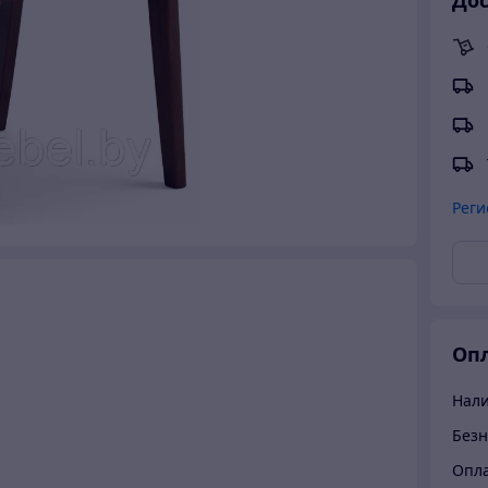
Дос
Реги
Опл
Нал
Безн
Опла