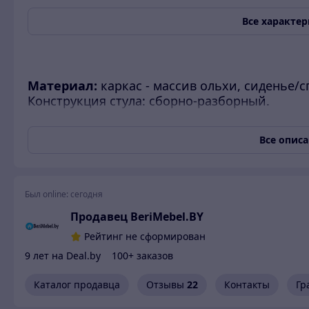
Все характе
Материал:
каркас - массив ольхи, сиденье/с
Конструкция стула: сборно-разборный.
Внимание! Стулья продаются упаковками п
Все опис
ЦЕНА УКАЗАНА ЗА СТУЛ В ЛЮБОМ ЦВЕТЕ К
КАТЕГОРИИ ТКАНИ!!!
1 категория
266,95
Был online:
сегодня
ткани
Продавец BeriMebel.BY
2 категория
Рейтинг не сформирован
278,35
ткани
9 лет на Deal.by
100+ заказов
3 категория
302,10
Каталог продавца
Отзывы
22
Контакты
Гр
ткани