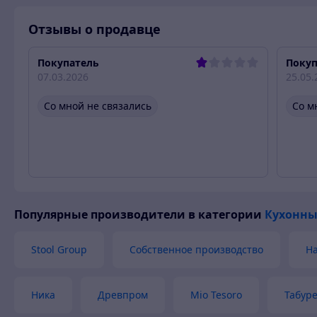
4 категория
311,60
Отзывы о продавце
ткани
Покупатель
Покуп
07.03.2026
25.05.
Со мной не связались
Со м
Популярные производители
в категории
Кухонны
Stool Group
Собственное производство
H
Ника
Древпром
Mio Tesoro
Табур