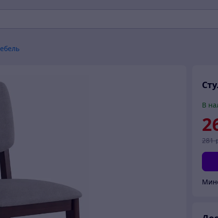
мебель
Сту
В на
2
281
Мин