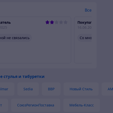
Все
атель
Покупатель
2025
16.06.2024
ной не связались
Со мной не связал
е стулья и табуретки
almar
Sedia
ВВР
Новый Стиль
AM
ет
СоюзРегионПоставка
Мебель-Класс