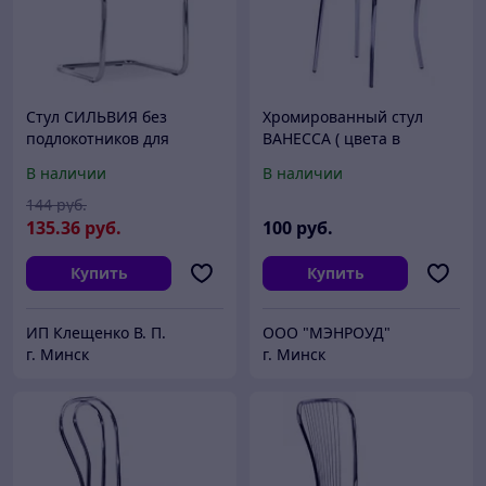
Стул СИЛЬВИЯ без
Хромированный стул
подлокотников для
ВАНЕССА ( цвета в
посетителей офиса и
ассортименте)
В наличии
В наличии
дома, (SILWIA кож/зам V)
144
руб.
135
.36
руб.
100
руб.
Купить
Купить
ИП Клещенко В. П.
ООО "МЭНРОУД"
г. Минск
г. Минск