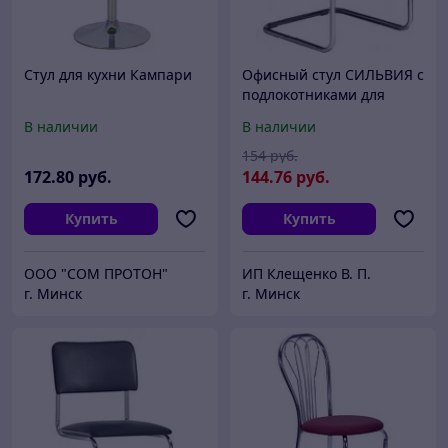
Стул для кухни Кампари
Офисный стул СИЛЬВИЯ с
подлокотниками для
посетителей и дома,
В наличии
В наличии
(SILWIA ARM кож/зам V)
154
руб.
172
.80
руб.
144
.76
руб.
Купить
Купить
ООО "СОМ ПРОТОН"
ИП Клещенко В. П.
г. Минск
г. Минск