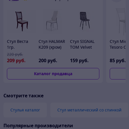
Стул Веста
Стул HALMAR
Стул SIGNAL
Стул Mio
1гр.
K209 (хром)
TOM Velvet
Tesoro С
Bluvel
220
руб.
209
руб.
200
руб.
159
руб.
85
руб.
Каталог продавца
Смотрите также
Стулья каталог
Стул металлический со спинкой
Популярные производители