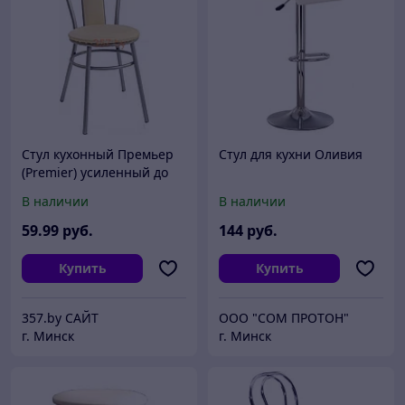
Стул кухонный Премьер
Стул для кухни Оливия
(Premier) усиленный до
150 кг РАСПРОДАЖА,
В наличии
В наличии
цвета в ассортименте
Молочный
59
.99
руб.
144
руб.
Купить
Купить
357.by САЙТ
ООО "СОМ ПРОТОН"
г. Минск
г. Минск