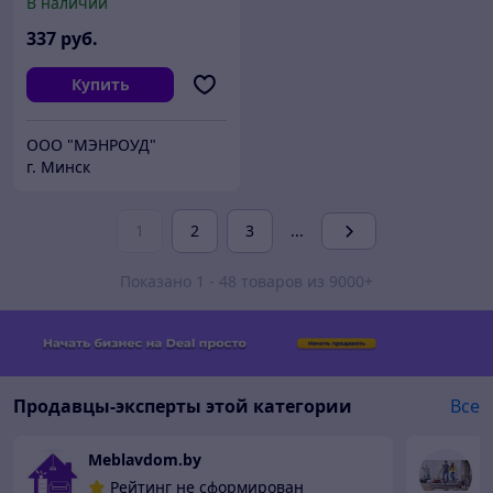
В наличии
черный)
337
руб.
Купить
ООО "МЭНРОУД"
г. Минск
1
2
3
...
Показано 1 - 48 товаров из 9000+
Продавцы-эксперты этой категории
Все
Meblavdom.by
М
Рейтинг не сформирован