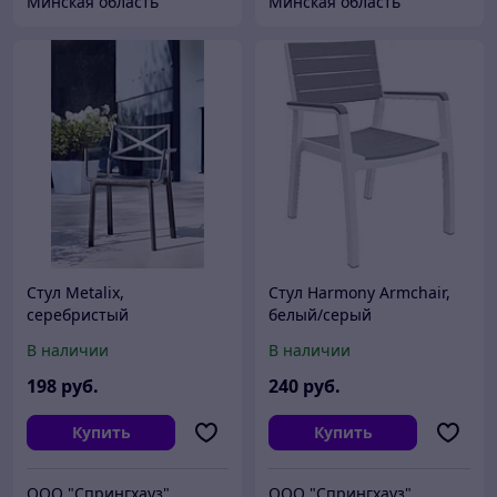
Минская область
Минская область
Стул Metalix,
Стул Harmony Armchair,
серебристый
белый/серый
В наличии
В наличии
198
руб.
240
руб.
Купить
Купить
ООО "Спрингхауз"
ООО "Спрингхауз"