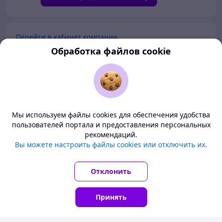
Перейти в кабинет компании
Обработка файлов cookie
Перейти в личный кабинет
Покупателям
Продавцам
Мы используем файлы cookies для обеспечения удобства
пользователей портала и предоставления персональных
рекомендаций.
О нас
Deal.by — маркетплейс Беларуси
Вы можете настроить файлы cookies или отключить их.
Все цены здесь указаны в белорусских рублях. Перед
Тема
-
светлая
BETA
заказом уточните у продавца условия доставки в ваш
Отклонить
регион.
© ООО "Проект Дилбай", 2008-2026
УНП 192287331
Принять
Понятно
Главная
Каталог
Корзина
Чаты
Кабинет