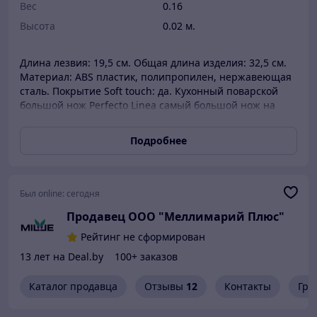
Вес
0.16
Высота
0.02 м.
Длина лезвия: 19,5 см. Общая длина изделия: 32,5 см.
Материал: ABS пластик, полипропилен, нержавеющая
сталь. Покрытие Soft touch: да. Кухонный поварской
большой нож Perfecto Linea самый большой нож на
кухне. Внушительная рукоятка и солидных размеров
лезвие делают Шефа идеальным выбором для
Подробнее
шинкования капусты, нарезания рыбы и дичи, а также
прочих кухонных дел, требующих уверенного
удержания тяжёлого ножа с правильной заточкой.
Современный и комфортный дизайн: эргономичная
Был online:
сегодня
рукоятка с покрытием Soft touch, подходит для всех
Продавец ООО "Меллимарий Плюс"
размеров ладоней. Легко поддается заточке. Чтобы
сохранить нож в отличном состоянии, рекомендуется
Рейтинг не сформирован
мыть его вручную. --- 21-145001 Нож для чистки
13 лет на Deal.by
100+ заказов
овощей 14 см, серия CHEF dark, PERFECTO LINEA, 21-
180001 Нож кухонный для овощей 8,3 см, серия CHEF
Каталог продавца
Отзывы
12
Контакты
Гра
dark, PERFECTO LINEA, 21-111001 Нож кухонный
универсальный 12 см, серия CHEF dark, PERFECTO