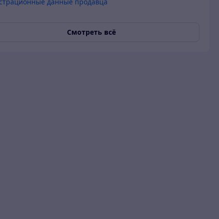
страционные данные продавца
Смотреть всё
 гарантия
О продавце
Покупатель
16.12.2022
Хорошее обслуживание
сть только звездочки,
он не менее хорош.
Актуальное описание