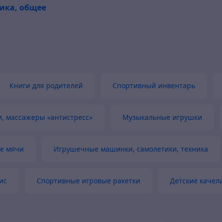
ика, общее
ивый продавец
Актуальная цена
р был в наличии
Книги для родителей
Спортивный инвентарь
, массажеры «антистресс»
Музыкальные игрушки
е мячи
Игрушечные машинки, самолетики, техника
ис
Спортивные игровые ракетки
Детские качел