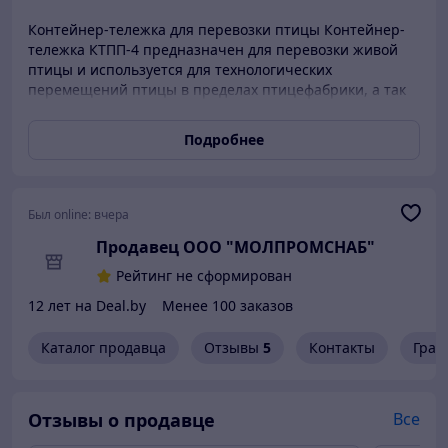
Контейнер-тележка для перевозки птицы Контейнер-
тележка КТПП-4 предназначен для перевозки живой
птицы и используется для технологических
перемещений птицы в пределах птицефабрики, а так
же перевозки ее на специально оборудованном
автотранспорте. Технические данные: Наименование
Подробнее
Значение Количество ярусов 4 яруса Вместимость 1-го
яруса (голов) 20 - 30 Полная вместимость контейнера
(голов) 80 - 120 Габаритные размеры: высота (мм) 1650
ширина (мм) 680 длина (мм) 1120 Масса контейнера (кг)
Был online:
вчера
не более 90 Количество опорных колес (шт) 4 По
Продавец ООО "МОЛПРОМСНАБ"
желанию заказчика контейнер может комплектоваться
опорными колесами диаметром от 150 до 250 мм.
Рейтинг не сформирован
12 лет на Deal.by
Менее 100 заказов
Каталог продавца
Отзывы
5
Контакты
Граф
Отзывы о продавце
Все