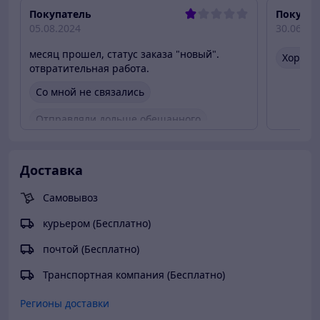
Покупатель
Покупат
05.08.2024
30.06.20
месяц прошел, статус заказа "новый".
Хороше
отвратительная работа.
Со мной не связались
Отправляли дольше обещанного
Доставка
Самовывоз
курьером (Бесплатно)
почтой (Бесплатно)
Транспортная компания (Бесплатно)
Регионы доставки