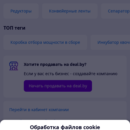
Редукторы
Конвейерные ленты
Сепарато
ТОП теги
Коробка отбора мощности в сборе
Инкубатор квоч
Хотите продавать на deal.by?
Если у вас есть бизнес - создавайте компанию
Начать продавать на deal.by
Перейти в кабинет компании
Перейти в личный кабинет
Обработка файлов cookie