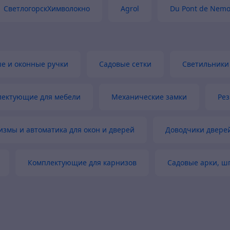
СветлогорскХимволокно
Agrol
Du Pont de Nem
теннисные корты, футбольные поля и т. п. ;
о покрытия, ландшафтного дизайна и т. д. ;
ка воды из грунта.
е и оконные ручки
Садовые сетки
Светильники
 задачи:
ющихся слоев;
 отвода воды;
лектующие для мебели
Механические замки
Рез
н;
е
змы и автоматика для окон и дверей
Доводчики двере
Комплектующие для карнизов
Садовые арки, ш
Описание
охождение воды без частиц почвы
лластировка трубопроводов, защита от «заливания»
енажных систем