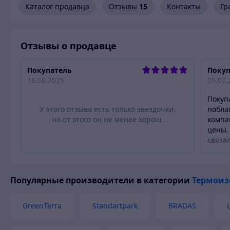
Каталог продавца
Отзывы
15
Контакты
Гр
•Материал легко укладывается в горизонтальных и верти
механизмов при монтаже.
Отзывы о продавце
Покупатель
Покуп
16.08.2025
05.07.
Покуп
У этого отзыва есть только звездочки,
побла
но от этого он не менее хорош.
компа
цены.
связа
сопут
Популярные производители
в категории
Термоиз
GreenTerra
Standartpark
BRADAS
Целесообразность использования:
•Временные и постоянные автомобильные дороги;