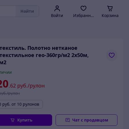
Найти
Войти
Избранное
Корзина
текстиль. Полотно нетканое
текстильное гео-360гр/м2 2х50м,
м2
личии
20
.62
руб./рулон
руб./рулон
0
руб.
от 10 рулонов
Купить
Чат с продавцом