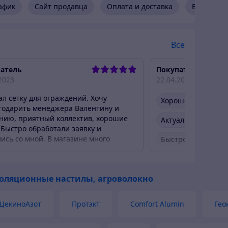
афик
Сайт продавца
Оплата и доставка
Возврат и
кальных конструкциях и не требует специальных
Все
атель
Покупатель
2023
22.04.2023
ал сетку для ограждений. Хочу
Хорошее обслужи
годарить менеджера Валентину и
нию, приятный коллектив, хорошие
Актуальное описа
 Быстро обработали заявку и
лись со мной. В магазине много
Быстро связались
ствующего материала. Рекомендую!
Быстро отправили
оляционные настилы, агроволокно
Вежливый продав
Товар был в нали
ЩекиноАзот
Протэкт
Comfort Alumin
Гео