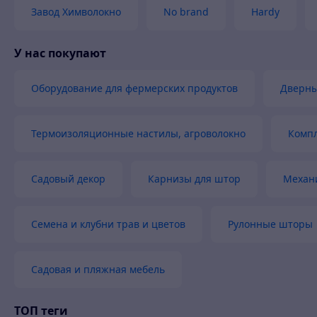
•Фундаменты и основания зданий и сооружений;
Завод Химволокно
No brand
Hardy
•Железные дороги (верхнее строение пути);
•Спортивные сооружения — легкоатлетические площадки, 
•В благоустройстве — автомобильных стоянок, пешеходног
У нас покупают
•Дренажные системы, предназначенные для отвода избыт
Оборудование для фермерских продуктов
Дверны
Применение геотекстиля позволит решить следующие
•Исключить взаимное проникание частиц двух соприкаса
•Укрепить структуру почвы, не создавая препятствий для
Термоизоляционные настилы, агроволокно
Комп
•Защитить противофильтрационные экраны из геомембра
•Предотвратить вымывание частиц грунта их тела насып
Садовый декор
Карнизы для штор
Механи
Семена и клубни трав и цветов
Рулонные шторы
Функции геотканей
Фильтрация
Пр
Садовая и пляжная мебель
Ба
Дренаж
др
ТОП теги