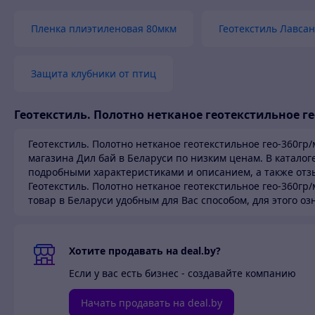
Пр
Разделение слоев грунта
Пленка плиэтиленовая 80мкм
Геотекстиль Лавсан
ма
За
Защита
Защита клубники от птиц
во
Защита геомембан
За
Геотекстиль. Полотно нетканое геотекстильное ге
Укрепление стен/крутых склонов
Об
Геотекстиль. Полотно нетканое геотекстильное гео-360гр
магазина Дил бай в Беларуси по низким ценам.
В каталог
Укрепление слабых слоев почвы
По
подробными характеристиками и описанием, а также отзы
Геотекстиль. Полотно нетканое геотекстильное гео-360гр
Укрепление асфальта
Об
товар в Беларуси
удобным для Вас способом, для этого о
За
Контроль эрозии и укрепление наклонных поверхностей
до
Хотите продавать на deal.by?
Если у вас есть бизнес - создавайте компанию
Начать продавать на deal.by