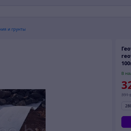
ния и грунты
Гео
гео
100
В на
3
391
28