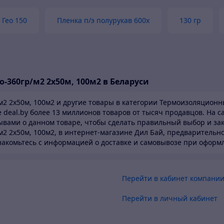
едотвращение смешивания различных слоев почвы,
 Гео 150
Пленка п/э полурукав 600х
130 гр
териалов и пр.
щита различных структур и материалов от разрушающих
здействий внешней среды
щитный слой между геомембраной и грунтом
о-360гр/м2 2х50м, 100м2 в Беларуси
еспечение силы растяжимости в почве
/м2 2х50м, 100м2 и другие товары в категории Термоизоляционн
е deal.by более 13 миллионов товаров от тысяч продавцов.
На с
вышение допустимой нагрузки
вами о данном товаре, чтобы сделать правильный выбор и зака
/м2 2х50м, 100м2, в интернет-магазине Дил Бай,
предварительно
еспечение сопротивления
знакомьтесь с информацией о доставке и самовывозе при оформ
щита от выветривания, оползней, смывания частиц почвы
ждем, закрепление корней деревьев
Перейти в кабинет компани
Перейти в личный кабинет