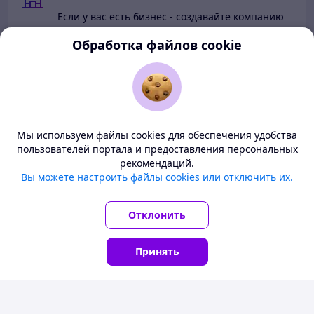
Если у вас есть бизнес - создавайте компанию
Обработка файлов cookie
Начать продавать на deal.by
Перейти в кабинет компании
Перейти в личный кабинет
Мы используем файлы cookies для обеспечения удобства
пользователей портала и предоставления персональных
рекомендаций.
Deal.by — маркетплейс Беларуси
Вы можете настроить файлы cookies или отключить их.
Покупателям
Все цены здесь указаны в белорусских рублях. Перед
заказом уточните у продавца условия доставки в ваш
Продавцам
Отклонить
регион.
О нас
Принять
Понятно
Главная
Каталог
Корзина
Чаты
Кабинет
Тема
-
светлая
BETA
© ООО "Проект Дилбай", 2008-2026