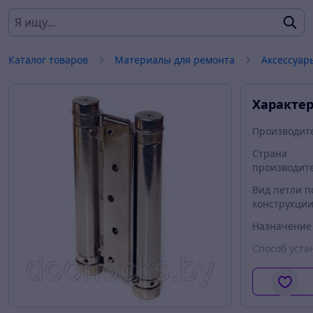
Каталог товаров
Материалы для ремонта
Аксессуар
Характе
Производит
Страна
производит
Вид петли п
конструкци
Назначение
Способ уста