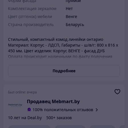
Форма фасада
прямой
Комплектация зеркалом
Нет
Цвет (оттенок) мебели
Венге
Страна производитель
Беларусь
Стильный, компактный комод линейки онтарио
Материал: Корпус - ЛДСП, Габариты - ш/в/г: 800 х 816 х
450 мм. Цвет изделия: Корпус ВЕНГЕ - фасад ДУБ
Оплата происходит наличными по факту получения
товара. Возможен и безналичный расчет, пожалуйста
предупредите об этом при оформлении заказа.
Подробнее
Доставка по г.Минску - 28 бел. руб., По Беларуси до 50
бел. руб.В г. Минске также возможны услуги
качественной сборки - 10% от стоимости товара. Заказ
можно оформить по телефону (приём заявок
Был online:
вчера
осуществляется ежедневно, в будние дни с 9.00 до
Продавец Mebmart.by
21.00, сб, вскр с 10.00 до 20.00): +375 (29) 121 26 64 или
же онлайн через корзину на Mebmart.by Отзывы о
100% положительных отзывов
нашей работе: Портал Shop.by ★★★★★ -
10 лет на Deal.by
500+ заказов
https://shop.by/shop_page/mebmartby/ Портал Deal.by
★★★★★ - https://deal.by/opinions/list/370853 Где мы