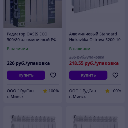
Радиатор OASIS ECO
Алюминиевый Standard
500/80 алюминиевый РФ
Hidravlika Ostrava S200-10
10 секций/уп
секций/уп
В наличии
В наличии
235
руб./упаковка
226
руб./упаковка
218
.55
руб./упаковка
Купить
Купить
ООО " ГудСан " сантехника, отопление
100%
ООО " ГудСан " сантехника, отопление
100%
г. Минск
г. Минск