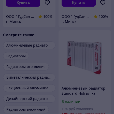
Купить
Купить
ООО " ГудСан " сантехника, отопление
100%
ООО " ГудСан " сантехника, отопление
100%
г. Минск
г. Минск
Смотрите также
Алюминиевые радиаторы
Радиаторы
Радиаторы отопления
Биметалический радиатор
Секционный алюминиевый радиатор
Алюминиевый радиатор
Standard Hidravlika
Classic 100/6 секции
Дизайнерский радиатор отопления
В наличии
194
руб./упаковка
Радиаторы алюминий