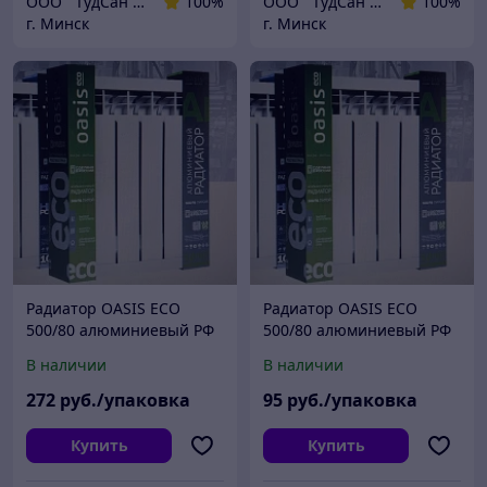
ООО " ГудСан " сантехника, отопление
100%
ООО " ГудСан " сантехника, отопление
100%
г. Минск
г. Минск
Радиатор OASIS ECO
Радиатор OASIS ECO
500/80 алюминиевый РФ
500/80 алюминиевый РФ
12 секций/уп
4 секции/уп
В наличии
В наличии
272
руб./упаковка
95
руб./упаковка
Купить
Купить