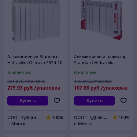
Алюминиевый Standard
Алюминиевый радиатор
Hidravlika Ostrava S350-10
Standard Hidravlika
секций/уп
Classic 80/4 секции
В наличии
В наличии
301
руб./упаковка
116
руб./упаковка
279
.93
руб./упаковка
107
.88
руб./упаковка
Купить
Купить
ООО " ГудСан " сантехника, отопление
100%
ООО " ГудСан " сантехника, отопление
100%
г. Минск
г. Минск