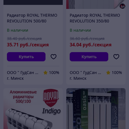
Радиатор ROYAL THERMO
Радиатор ROYAL THERMO
REVOLUTION 500/80
REVOLUTION 350/80
алюминий(любая скрутка)
алюминий (любая
В наличии
В наличии
скрутка)
38
.40
руб./секция
36
.60
руб./секция
35
.71
руб./секция
34
.04
руб./секция
Купить
Купить
ООО " ГудСан " сантехника, отопление
100%
ООО " ГудСан " сантехника, отопление
100%
г. Минск
г. Минск