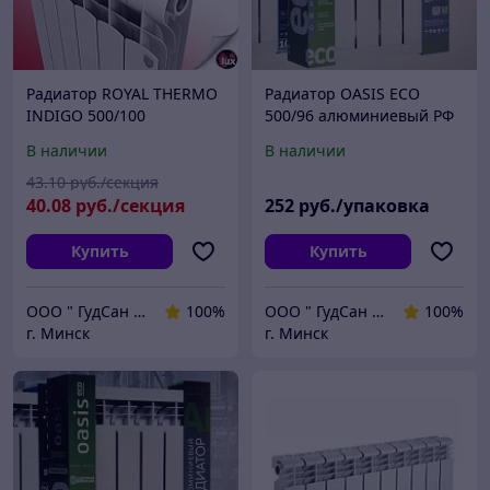
Радиатор ROYAL THERMO
Радиатор OASIS ECO
INDIGO 500/100
500/96 алюминиевый РФ
алюминий( любая скрутка
10 секций/уп
В наличии
В наличии
)
43
.10
руб./секция
40
.08
руб./секция
252
руб./упаковка
Купить
Купить
ООО " ГудСан " сантехника, отопление
100%
ООО " ГудСан " сантехника, отопление
100%
г. Минск
г. Минск