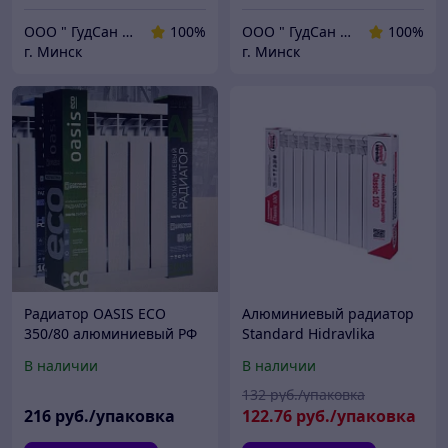
ООО " ГудСан " сантехника, отопление
100%
ООО " ГудСан " сантехника, отопление
100%
г. Минск
г. Минск
Радиатор OASIS ECO
Алюминиевый радиатор
350/80 алюминиевый РФ
Standard Hidravlika
10 секций/уп
Classic 100/4 секции
В наличии
В наличии
132
руб./упаковка
216
руб./упаковка
122
.76
руб./упаковка