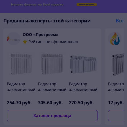
Продавцы-эксперты этой категории
Все
ООО «Прогреем»
С
Рейтинг не сформирован
Радиатор
Радиатор
Радиатор
Радиатор
алюминиевый
алюминиевый
алюминиевый
алюмини
Standard
Standard
Standard
ELEGANT
Hidravlika
Hidravlika
Hidravlika
500/80 3
254
.70
руб.
305
.60
руб.
270
.50
руб.
17
руб./сек
Ostrava S80 - 1
Ostrava S100 -
Ostrava S350 -
секции
секц.
1 секц.
1 секц.
Каталог продавца