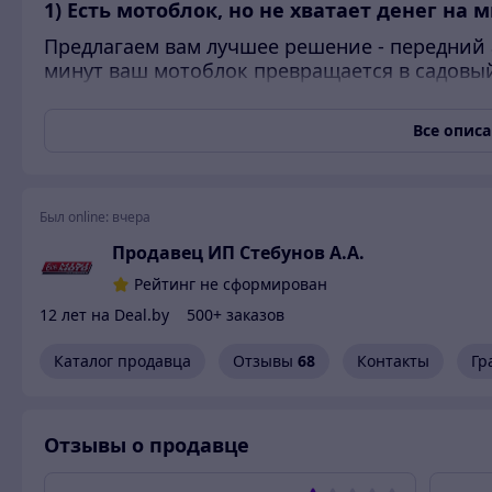
1) Есть мотоблок, но не хватает денег на
Предлагаем вам лучшее решение - передний 
минут ваш мотоблок превращается в садовы
2)
Нужно развезти землю или удобрения п
Все опис
Саморазгружающийся кузов и рулевое управл
сделать максимально легко и быстро.
3) Созрел картофель? Пора убирать!
Был online:
вчера
Устанавливаем
навесное оборудование
задн
Продавец ИП Cтебунов А.А.
картофелекопалку и копаем картофель!
Рейтинг не сформирован
4) Необходимо привезти ПГС, навоз, опил
12 лет на Deal.by
500+ заказов
Цепляем сзади прицеп для мотоблока и везем 
Каталог продавца
Отзывы
68
Контакты
Гр
5) Закончился сезон, пришла пора осенне
Устанавливаем заднюю навеску Н-02, подцепл
6) Пришла зима, и каждый день надо чист
Отзывы о продавце
Устанавливаем переднюю навеску Н-03 с отва