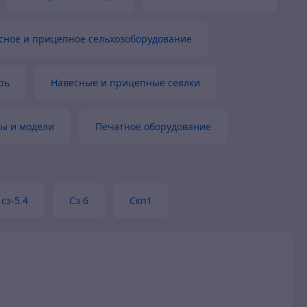
сное и прицепное сельхозоборудование
рь
Навесные и прицепные сеялки
ы и модели
Печатное оборудование
сз-5.4
Сз 6
Скп1
и