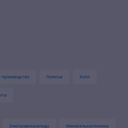
Покупатель
06.07.2025
Было написано товар в наличии,
ись
истечении пары месяцев тишина
Товара нет в наличии
Со мной не связались
Отправляли дольше обещанног
 производство
Полесье
Kuhn
erra
Электровелосипеды
Минисельхозтехника