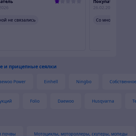
атель
Покупатель
2026
26.02.2026
ной не связались
Со мной не связал
е и прицепные сеялки
aewoo Power
Einhell
Ningbo
Собственное
укций
Folio
Daewoo
Husqvarna
T
и почвы
Мотоциклы, мотороллеры, скутеры, мопеды