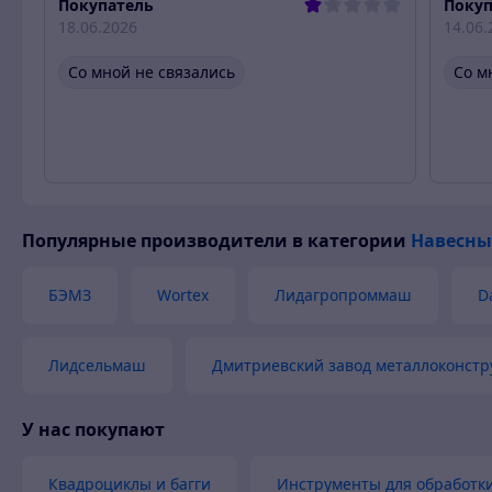
Покупатель
Покуп
18.06.2026
14.06.
Со мной не связались
Со м
Популярные производители
в категории
Навесны
БЭМЗ
Wortex
Лидагропроммаш
D
Лидсельмаш
Дмитриевский завод металлоконстр
У нас покупают
Квадроциклы и багги
Инструменты для обработк