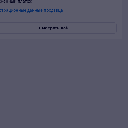
оженный платеж
страционные данные продавца
Смотреть всё
 гарантия
О продавце