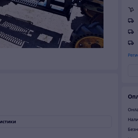
Реги
Опл
Онла
Нал
ристики
Безн