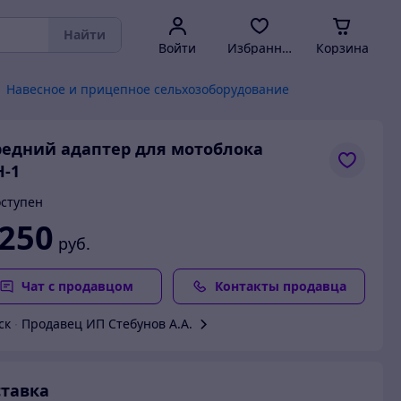
Найти
Войти
Избранное
Корзина
Навесное и прицепное сельхозоборудование
едний адаптер для мотоблока
-1
ступен
 250
руб.
Чат с продавцом
Контакты продавца
ск
∙
Продавец ИП Cтебунов А.А.
тавка