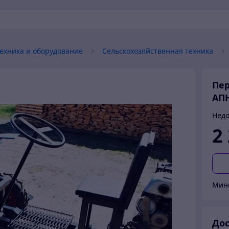
техника и оборудование
Сельскохозяйственная техника
Пер
АПН
Недо
2
Мин
Дос