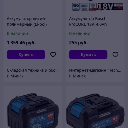
Аккумулятор литий-
Аккумулятор Bosch
полимерный (Li-pol)
ProCORE 18V, 4.0Ah
48В/15Ач 175х87х210 для
(1600A016GB)
В наличии
В наличии
тележек PPTH/EPT/EPTH
1 359
.46
руб.
255
руб.
Купить
Купить
Складская техника и оборудование Минск
Интернет-магазин "Technobit"
г. Минск
г. Минск