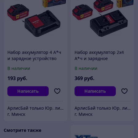
Набор аккумулятор 4 А*ч
Набор аккумулятор 2х4
и зарядное устройство
А*ч и зарядное
1х2 А Wortex ALL1 XLT в
устройство 2х2 А Wortex
В наличии
В наличии
кор. SET
ALL1 XLT в кор. SET
193
руб.
369
руб.
Написать
Написать
АрлисБай только Юр. лица и ИП
АрлисБай только Юр. лица и ИП
г. Минск
г. Минск
Смотрите также