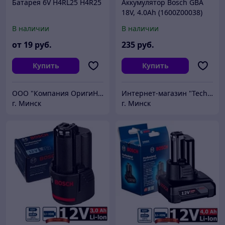
Батарея 6V H4RL25 H4R25
Аккумулятор Bosch GBA
18V, 4.0Ah (1600Z00038)
В наличии
В наличии
от
19
руб.
235
руб.
Купить
Купить
ООО "Компания ОригиНал"
Интернет-магазин "Technobit"
г. Минск
г. Минск