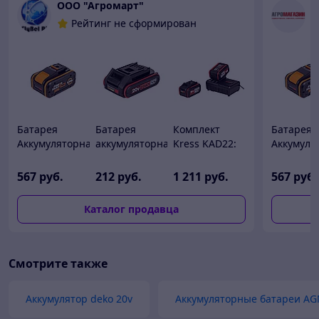
ООО "Агромарт"
А
Рейтинг не сформирован
Батарея
Батарея
Комплект
Батарея
Аккумуляторная
аккумуляторная
Kress KAD22:
Аккумуля
WORX WA3648
Kress KPB2022
батарея
WORX WA
PRO 8А/ч
20В 2А/ч
аккумуляторная
PRO 8А/ч
567
руб.
212
руб.
1 211
руб.
567
руб.
20В 6Ач х
2шт+зарядное
Каталог продавца
устройство 6А
1шт
Смотрите также
Аккумулятор deko 20v
Аккумуляторные батареи AG