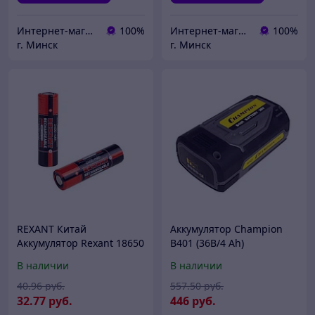
Интернет-магазин 24маркет.бел
100%
Интернет-магазин 24маркет.бел
100%
г. Минск
г. Минск
REXANT Китай
Аккумулятор Champion
Аккумулятор Rexant 18650
B401 (36В/4 Ah)
unprotected Li-ion 2400
В наличии
В наличии
mAH 3.7 В упак= 2 шт
Блистер
40
.96
руб.
557
.50
руб.
32
.77
руб.
446
руб.