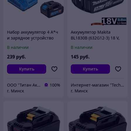
Набор аккумулятор 4 А*ч
Аккумулятор Makita
и зарядное устройство
BL1830B (632G12-3) 18 V,
1х4 А BULL XLTpro в чем.
3.0 Ah Li-Ion, индикатор
В наличии
В наличии
SET
заряда
239
руб.
145
руб.
Купить
Купить
ООО "Титан Актив"
100%
Интернет-магазин "Technobit"
г. Минск
г. Минск