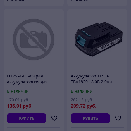
FORSAGE Батарея
Аккумулятор TESLA
аккумуляторная для
TBA1820 18.0В 2.0Ач
гайковерта ударного F-
TESLA TBA1820
В наличии
В наличии
03010 (18V 2.0AH LI-ION)
Forsage F-03010-P
170
.01
руб.
262
.15
руб.
136
.01
руб.
209
.72
руб.
Купить
Купить