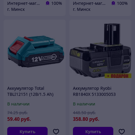
Интернет-магазин 24маркет.бел
100%
Интернет-магазин 24маркет.бел
100%
г. Минск
г. Минск
Аккумулятор Total
Аккумулятор Ryobi
TBLI12151 (12В/1.5 Ah)
RB1840X 5133005053
(18В/4.0 Ah)
В наличии
В наличии
74
.25
руб.
448
.50
руб.
59
.40
руб.
358
.80
руб.
Купить
Купить