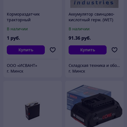
Кормораздатчик
Аккумулятор свинцово-
тракторный
кислотный герм. (WET)
полуприцепной
6В/4Ач 98х46х69 для
В наличии
В наличии
одноосный КТП-6
тележки WH-25ES
1
руб.
91
.36
руб.
Купить
Купить
ООО «ИСВАНТ»
Складская техника и оборудование Минск
г. Минск
г. Минск