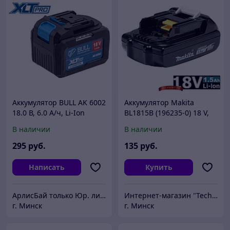
Аккумулятор BULL AK 6002
Аккумулятор Makita
18.0 В, 6.0 А/ч, Li-Ion
BL1815B (196235-0) 18 V,
XLTpro
1.5 Ah Li-Ion
В наличии
В наличии
295
руб.
135
руб.
Написать
Купить
АрлисБай только Юр. лица и ИП
Интернет-магазин "Technobit"
г. Минск
г. Минск