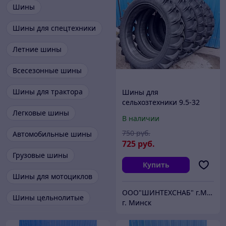
Шины
Шины для спецтехники
Летние шины
Всесезонные шины
Шины для трактора
Шины для
сельхозтехники 9.5-32
(250-820) В-110 н.с.6 для
Легковые шины
В наличии
Т-25, Т-16, Т-16М
750
руб.
Автомобильные шины
725
руб.
Грузовые шины
Купить
Шины для мотоциклов
ООО"ШИНТЕХСНАБ" г.Минск
Шины цельнолитые
г. Минск