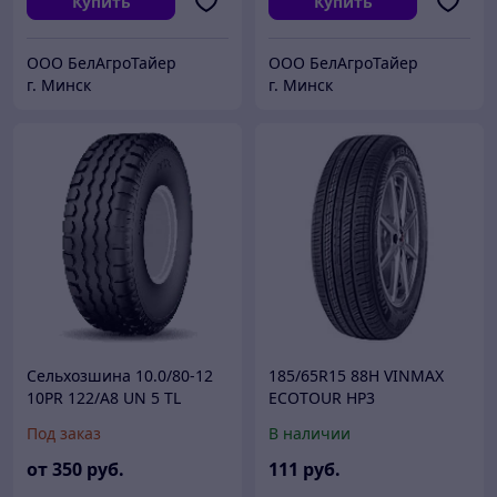
Купить
Купить
ООО БелАгроТайер
ООО БелАгроТайер
г. Минск
г. Минск
Сельхозшина 10.0/80-12
185/65R15 88H VINMAX
10PR 122/A8 UN 5 TL
ECOTOUR HP3
PETLAS
Под заказ
В наличии
от
350
руб.
111
руб.