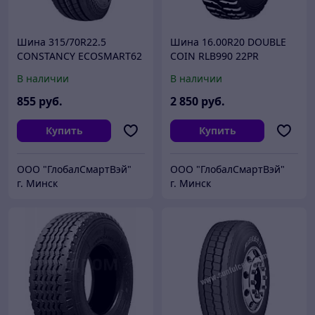
Шина 315/70R22.5
Шина 16.00R20 DOUBLE
CONSTANCY ECOSMART62
COIN RLB990 22PR
18PR TL152/148M
174/171G
В наличии
В наличии
855
руб.
2 850
руб.
Купить
Купить
ООО "ГлобалСмартВэй"
ООО "ГлобалСмартВэй"
г. Минск
г. Минск