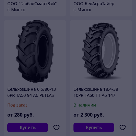
ООО "ГлобалСмартВэй"
ООО БелАгроТайер
г. Минск
г. Минск
Сельхозшина 6,5/80-13
Сельхозшина 18.4-38
6PR TA50 94 А6 PETLAS
10PR TA60 TT A6 147
PETLAS
Под заказ
В наличии
от
280
руб.
от
2 300
руб.
Купить
Купить