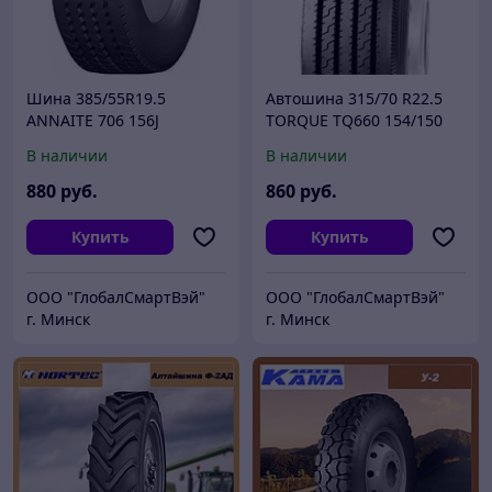
Шина 385/55R19.5
Автошина 315/70 R22.5
ANNAITE 706 156J
TORQUE TQ660 154/150
(152/148) L(M)
В наличии
В наличии
880
руб.
860
руб.
Купить
Купить
ООО "ГлобалСмартВэй"
ООО "ГлобалСмартВэй"
г. Минск
г. Минск