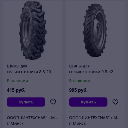
Шины для
Шины для
сельхозтехники 8.3-20
сельхозтехники 9,5-42
В-105А для Т-40, МТЗ-52
Алтай-183 для МТЗ и
В наличии
В наличии
передние (покрышка/
опрыскивателей
камера)
415
руб.
995
руб.
Купить
Купить
ООО"ШИНТЕХСНАБ" г.Минск
ООО"ШИНТЕХСНАБ" г.Минск
г. Минск
г. Минск