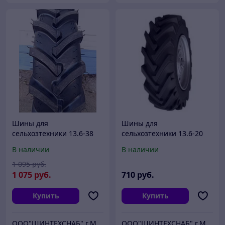
Шины для
Шины для
сельхозтехники 13.6-38
сельхозтехники 13.6-20
(330-965) Я-166 для Т-40,
NORTEC TA-02
В наличии
В наличии
МТЗ-50(52)
1 095
руб.
1 075
руб.
710
руб.
Купить
Купить
ООО"ШИНТЕХСНАБ" г.Минск
ООО"ШИНТЕХСНАБ" г.Минск