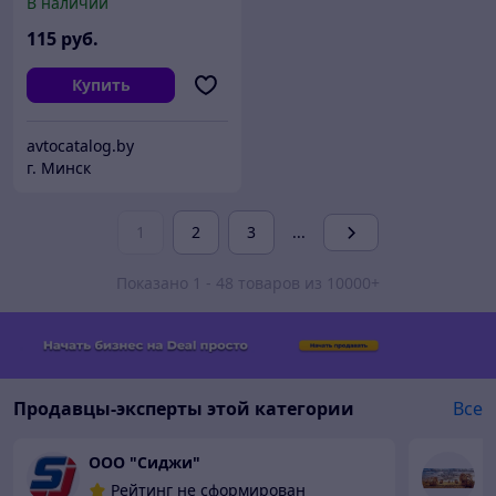
В наличии
115
руб.
Купить
avtocatalog.by
г. Минск
1
2
3
...
Показано 1 - 48 товаров из 10000+
Продавцы-эксперты этой категории
Все
ООО "Сиджи"
Б
Рейтинг не сформирован