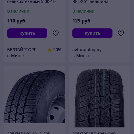
сельхозтехники 5.00-10
BEL-261 Белшина
(140-254) В-19А н.с.6
В наличии
В наличии
110
руб.
129
руб.
Купить
Купить
БЕЛТАЙРТОРГ
20%
avtocatalog.by
г. Минск
г. Минск
225/75R16C 121/120R
205/70R15C 106/104R