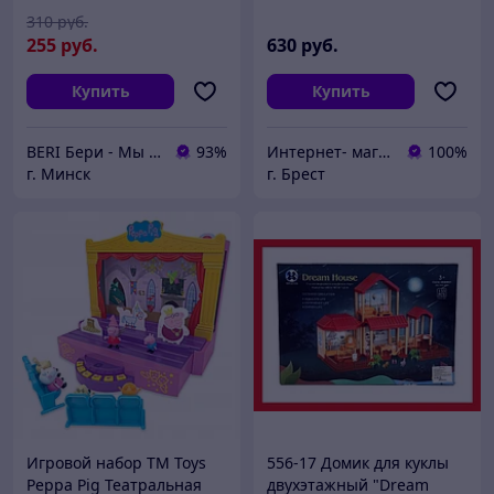
310
руб.
255
руб.
630
руб.
Купить
Купить
BERI Бери - Мы ненавидим демпинг, но нас вынуждают конкуренты
93%
Интернет- магазин O'кей маркет
100%
г. Минск
г. Брест
Игровой набор TM Toys
556-17 Домик для куклы
Peppa Pig Театральная
двухэтажный "Dream