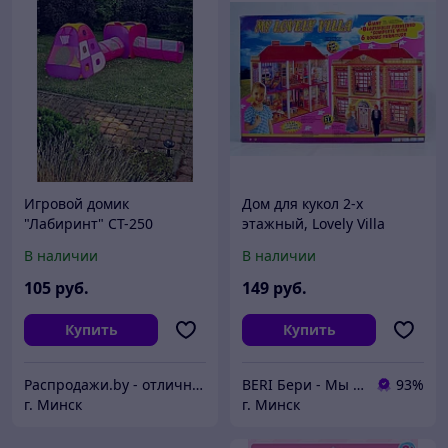
Игровой домик
Дом для кукол 2-х
"Лабиринт" СТ-250
этажный, Lovely Villa
6983, 6 комнат с
В наличии
В наличии
аксессуарам, игровой
кукольный домик с
105
руб.
149
руб.
аксессуарами,
Купить
Купить
Распродажи.by - отличные товары по низким ценам!
BERI Бери - Мы ненавидим демпинг, но нас вынуждают конкуренты
93%
г. Минск
г. Минск