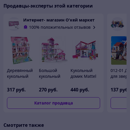
Продавцы-эксперты этой категории
Интернет- магазин O'кей маркет
100% положительных отзывов
Деревянный
Большой
Кукольный
012-01 Д
кукольный
кукольный
домик Mattel
для звер
домик с
домик с
«Barbie
Happy fam
мебелью Lulio
мебелью
Малибу»
домик дл
317
руб.
270
руб.
440
руб.
137
руб.
Gardeno Led
Princess
FXG57
кукол (ан
KX6484_1
House 97 см с
Sylvanian
Каталог продавца
подсветкой
families) 
LED
аксессуа
Смотрите также