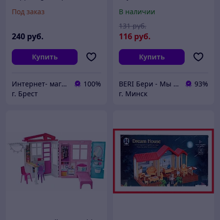
Сцена со звуком 06964
House" с мебелью, 133
Под заказ
В наличии
элемента
131
руб.
240
руб.
116
руб.
Купить
Купить
Интернет- магазин O'кей маркет
100%
BERI Бери - Мы ненавидим демпинг, но нас вынуждают конкуренты
93%
г. Брест
г. Минск