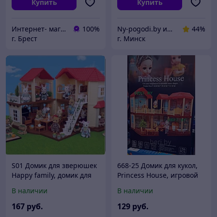
Купить
Купить
Интернет- магазин O'кей маркет
100%
Ny-pogodi.by интернет магазин "Ну, погоди бай"
44%
г. Брест
г. Минск
S01 Домик для зверюшек
668-25 Домик для кукол,
Happy family, домик для
Princess House, игровой
кукол (аналог Sylvanian
кукольный домик с
В наличии
В наличии
families)
мебелью и куклой
167
руб.
129
руб.