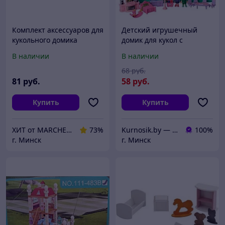
Комплект аксессуаров для
Детский игрушечный
кукольного домика
домик для кукол с
Lemmo Большая детская
аксессуарами, 16526
В наличии
В наличии
комната / 01-68
68
руб.
81
руб.
58
руб.
Купить
Купить
ХИТ от MARCHENKO
73%
Kurnosik.by — интернет-магазин товаров для детей и всей семьи
100%
г. Минск
г. Минск