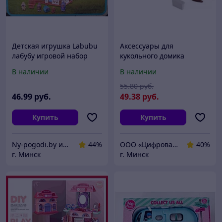
Детская игрушка Labubu
Аксессуары для
лабубу игровой набор
кукольного домика
«Кукольный домик» 111-
Paremo Детская комната
В наличии
В наличии
483B
для Барби PDA417-02
55
.80
руб.
46
.99
руб.
49
.38
руб.
Купить
Купить
Ny-pogodi.by интернет магазин "Ну, погоди бай"
44%
ООО «Цифровая сфера»
40%
г. Минск
г. Минск