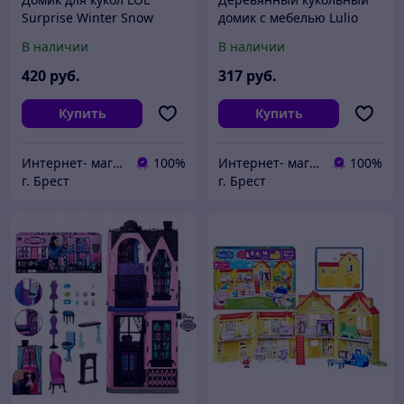
Surprise Winter Snow
домик с мебелью Lulio
Chalet 427735
Gardeno Led KX6484_1
В наличии
В наличии
420
руб.
317
руб.
Купить
Купить
Интернет- магазин O'кей маркет
100%
Интернет- магазин O'кей маркет
100%
г. Брест
г. Брест