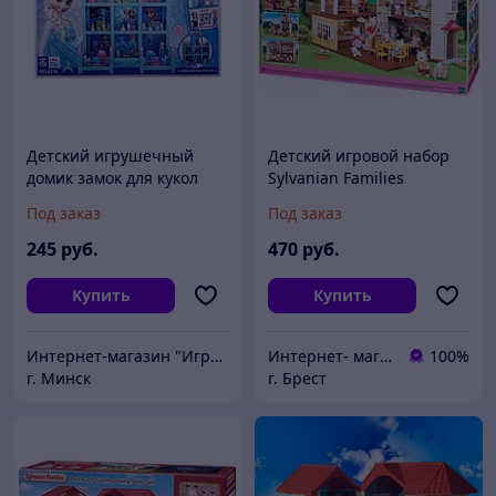
Детский игрушечный
Детский игровой набор
домик замок для кукол
Sylvanian Families
ХолодноеСердце FROZEN
Большой дом со светом
Под заказ
Под заказ
АРТ. 8370
5302
245
руб.
470
руб.
Купить
Купить
Интернет-магазин "ИгрушкиТут"
Интернет- магазин O'кей маркет
100%
г. Минск
г. Брест