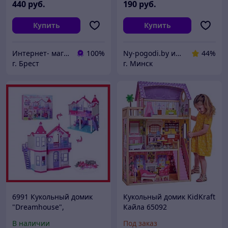
440
руб.
190
руб.
Купить
Купить
Интернет- магазин O'кей маркет
100%
Ny-pogodi.by интернет магазин "Ну, погоди бай"
44%
г. Брест
г. Минск
6991 Кукольный домик
Кукольный домик KidKraft
"Dreamhouse",
Кайла 65092
двухэтажный, для кукол
В наличии
Под заказ
до 29 см, дом для кукол