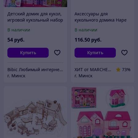
Детский домик для кукол,
Аксессуары для
игровой кукольный набор
кукольного домика Hape
LOL для девочек,
Детская комната E3456-
В наличии
В наличии
игрушечный дом куклы
HP
ЛОЛ из 2 частей
54
руб.
116
.50
руб.
Купить
Купить
Bibic Любимый интернет-магазин
ХИТ от MARCHENKO
73%
г. Минск
г. Минск