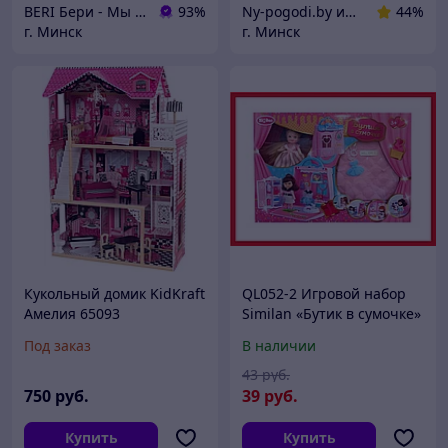
BERI Бери - Мы ненавидим демпинг, но нас вынуждают конкуренты
93%
Ny-pogodi.by интернет магазин "Ну, погоди бай"
44%
г. Минск
г. Минск
Кукольный домик KidKraft
QL052-2 Игровой набор
Амелия 65093
Similan «Бутик в сумочке»
кукла с с аксессуарами
Под заказ
В наличии
43
руб.
750
руб.
39
руб.
Купить
Купить