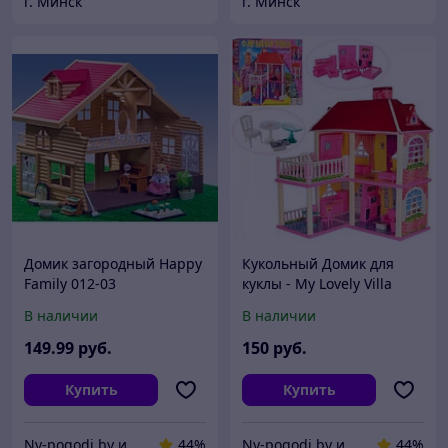
г. Минск
г. Минск
Домик загородный Happy
Кукольный Домик для
Family 012-03
куклы - My Lovely Villa
арт.6980
В наличии
В наличии
149
.99
руб.
150
руб.
Купить
Купить
Ny-pogodi.by интернет магазин "Ну, погоди бай"
44%
Ny-pogodi.by интернет магазин "Ну, погоди бай"
44%