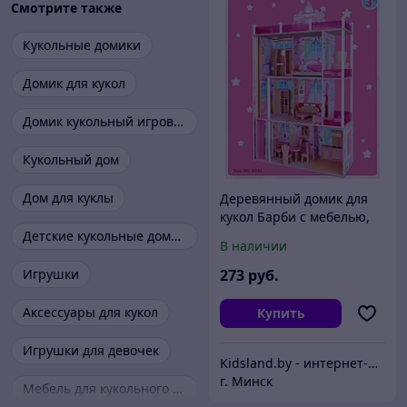
Смотрите также
Кукольные домики
Домик для кукол
Домик кукольный игровой
Кукольный дом
Дом для куклы
Деревянный домик для
кукол Барби с мебелью,
арт B744
Детские кукольные домики
В наличии
Игрушки
273
руб.
Аксессуары для кукол
Купить
Игрушки для девочек
Kidsland.by - интернет-магазин детских товаров, для дачи и дома и товаров для активного отдыха
г. Минск
Мебель для кукольного домика