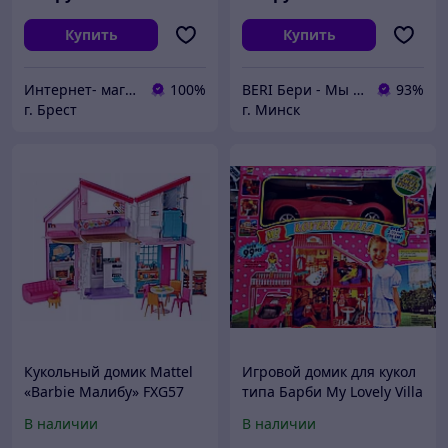
Купить
Купить
Интернет- магазин O'кей маркет
100%
BERI Бери - Мы ненавидим демпинг, но нас вынуждают конкуренты
93%
г. Брест
г. Минск
Кукольный домик Mattel
Игровой домик для кукол
«Barbie Малибу» FXG57
типа Барби My Lovely Villa
с машинкой 6981
В наличии
В наличии