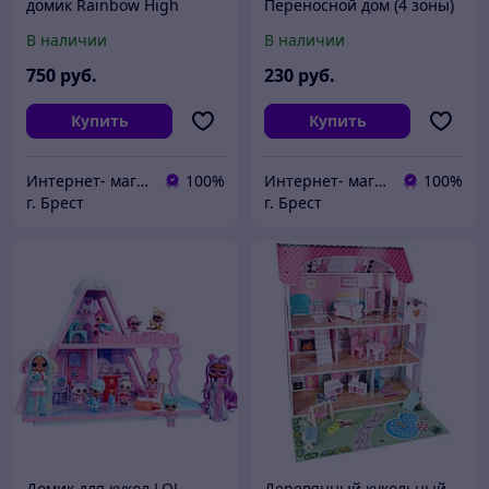
домик Rainbow High
Переносной дом (4 зоны)
Townhouse с мебелью
HRJ76
В наличии
В наличии
502203
750
руб.
230
руб.
Купить
Купить
Интернет- магазин O'кей маркет
100%
Интернет- магазин O'кей маркет
100%
г. Брест
г. Брест
Домик для кукол LOL
Деревянный кукольный