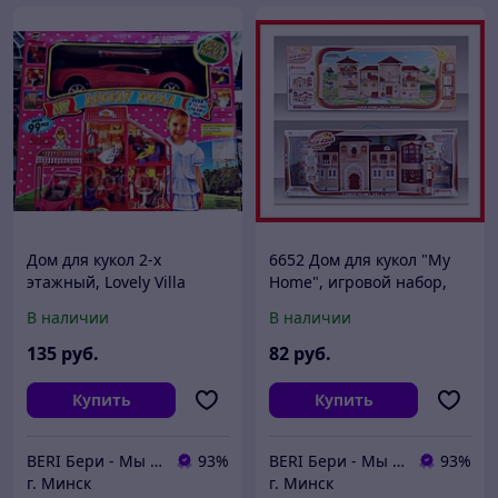
Дом для кукол 2-х
6652 Дом для кукол "My
этажный, Lovely Villa
Home", игровой набор,
6981, 4 комнаты и
домик для кукол, музыка,
В наличии
В наличии
машина, аксессуары,
свет
игровой кукольный
135
руб.
82
руб.
домик, 99 пре
Купить
Купить
BERI Бери - Мы ненавидим демпинг, но нас вынуждают конкуренты
93%
BERI Бери - Мы ненавидим демпинг, но нас вынуждают конкуренты
93%
г. Минск
г. Минск