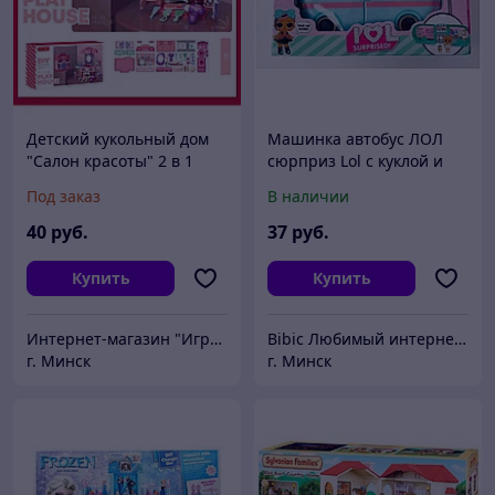
Детский кукольный дом
Машинка автобус ЛОЛ
"Салон красоты" 2 в 1
сюрприз Lol с куклой и
сюрпризами домик
Под заказ
В наличии
кемпинг, детские
игрушки для девочек
40
руб.
37
руб.
игровой набор
Купить
Купить
Интернет-магазин "ИгрушкиТут"
Bibic Любимый интернет-магазин
г. Минск
г. Минск