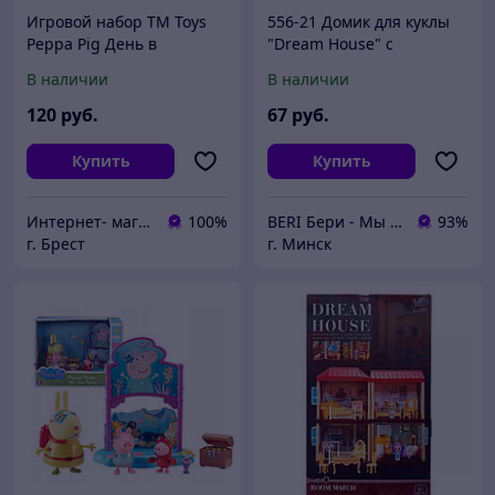
Игровой набор TM Toys
556-21 Домик для куклы
Peppa Pig День в
"Dream House" с
зоопарке + 3 фигурки
мебелью, 67 элементов
В наличии
В наличии
07173
120
руб.
67
руб.
Купить
Купить
Интернет- магазин O'кей маркет
100%
BERI Бери - Мы ненавидим демпинг, но нас вынуждают конкуренты
93%
г. Брест
г. Минск