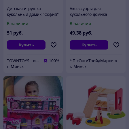
Детская игрушка
Аксессуары для
кукольный домик "София"
кукольного домика
(в пакете) арт. 78193
Paremo Детская комната
В наличии
В наличии
Полесье
для Барби PDA417-02
51
руб.
49
.38
руб.
Купить
Купить
TOWNTOYS - интернет-магазин
100%
ЧП «СитиТрейдМаркет»
г. Минск
г. Минск