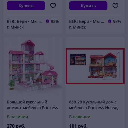
Купить
Купить
BERI Бери - Мы ненавидим демпинг, но нас вынуждают конкуренты
93%
BERI Бери - Мы ненавидим демпинг, но нас вынуждают конкуренты
93%
г. Минск
г. Минск
Большой кукольный
668-28 Кукольный дом с
домик с мебелью Princess
мебелью Princess House,
House 97 см с подсветкой
игровой домик, 113
В наличии
В наличии
LED
деталей, кукольный
домик
270
руб.
101
руб.