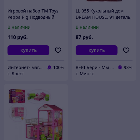
Игровой набор TM Toys
LL-055 Кукольный дом
Peppa Pig Подводный
DREAM HOUSE, 91 деталь,
Мир + 3 фигурки 07172
игровой домик,
В наличии
В наличии
кукольный домик с
мебелью
110
руб.
87
руб.
Купить
Купить
Интернет- магазин O'кей маркет
100%
BERI Бери - Мы ненавидим демпинг, но нас вынуждают конкуренты
93%
г. Брест
г. Минск