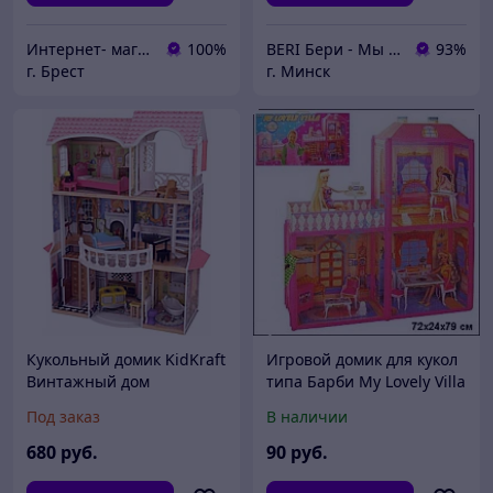
Интернет- магазин O'кей маркет
100%
BERI Бери - Мы ненавидим демпинг, но нас вынуждают конкуренты
93%
г. Брест
г. Минск
Кукольный домик KidKraft
Игровой домик для кукол
Винтажный дом
типа Барби My Lovely Villa
Магнолия 65907
6984
Под заказ
В наличии
680
руб.
90
руб.