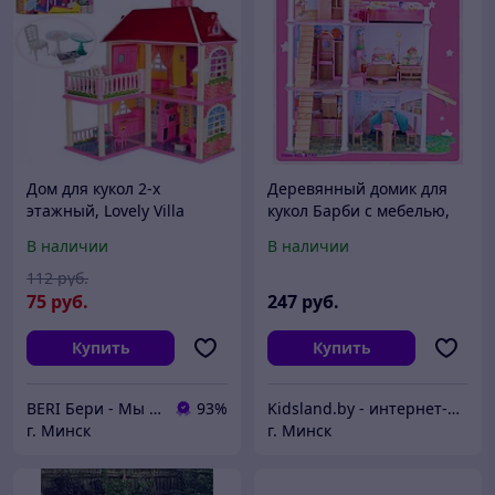
Дом для кукол 2-х
Деревянный домик для
этажный, Lovely Villa
кукол Барби с мебелью,
6980, 2 в 1, игровой
арт B743
В наличии
В наличии
кукольный домик с
аксессуарами, 2 варианта
112
руб.
сборки
75
руб.
247
руб.
Купить
Купить
BERI Бери - Мы ненавидим демпинг, но нас вынуждают конкуренты
93%
Kidsland.by - интернет-магазин детских товаров, для дачи и дома и товаров для активного отдыха
г. Минск
г. Минск