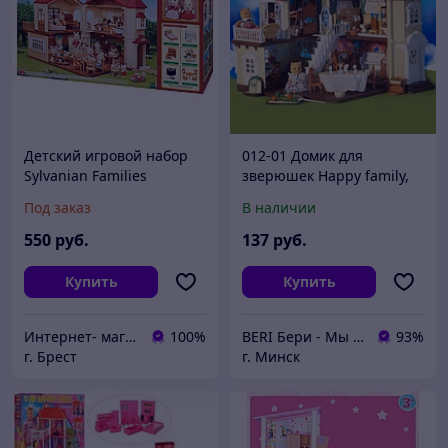
Детский игровой набор
012-01 Домик для
Sylvanian Families
зверюшек Happy family,
Большой дом со светом
домик для кукол (аналог
Под заказ
В наличии
(подарочный набор) 5727
Sylvanian families) с
аксессуарами
550
руб.
137
руб.
Купить
Купить
Интернет- магазин O'кей маркет
100%
BERI Бери - Мы ненавидим демпинг, но нас вынуждают конкуренты
93%
г. Брест
г. Минск