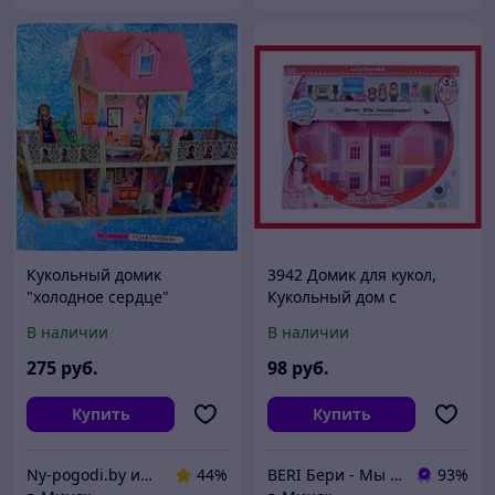
Кукольный домик
3942 Домик для кукол,
"холодное сердце"
Кукольный дом с
112"100"44 с куклами
мебелью и фигурками,
В наличии
В наличии
аксессуары, свет
275
руб.
98
руб.
Купить
Купить
Ny-pogodi.by интернет магазин "Ну, погоди бай"
44%
BERI Бери - Мы ненавидим демпинг, но нас вынуждают конкуренты
93%