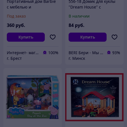
Портативный дом Barbie
556-18 Домик для куклы
с мебелью и
"Dream House" с
аксессуарами FXG54
мебелью, 95 элементов
Под заказ
В наличии
360
руб.
84
руб.
Купить
Купить
Интернет- магазин O'кей маркет
100%
BERI Бери - Мы ненавидим демпинг, но нас вынуждают конкуренты
93%
г. Брест
г. Минск