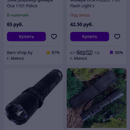
Оса 1101 Police
Flash Light с
электрошокером
В наличии
Под заказ
65
руб.
42
.50
руб.
Купить
Купить
Bars-shop.by
87%
👉 B͟͞e͟͞r͟͟͞u͟͞T͟͟͞U͟͟͞T 👈
88%
г. Минск
г. Минск