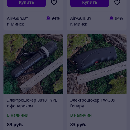
Купить
Купить
Air-Gun.BY
94%
Air-Gun.BY
94%
г. Минск
г. Минск
Электрошокер 8810 TYPE
Электрошокер TW-309
с фонариком
Гепард
В наличии
В наличии
89
руб.
83
руб.