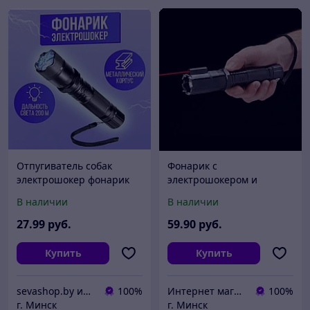
Отпугиватель собак
Фонарик с
электрошокер фонарик
электрошокером и
аккумуляторный
лазером
В наличии
В наличии
27
.99
руб.
59
.90
руб.
Купить
Купить
sevashop.by интернет-магазин детских игрушек и товаров
100%
Интернет магазин ylet.by
100%
г. Минск
г. Минск