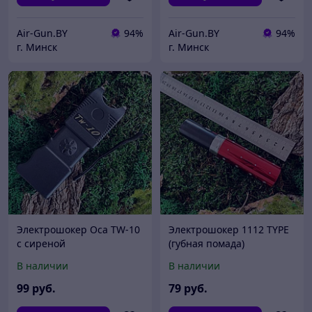
Air-Gun.BY
94%
Air-Gun.BY
94%
г. Минск
г. Минск
Электрошокер Оса TW-10
Электрошокер 1112 TYPE
с сиреной
(губная помада)
В наличии
В наличии
99
руб.
79
руб.